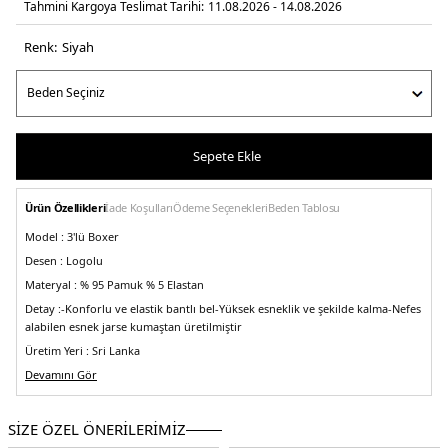
Tahmini Kargoya Teslimat Tarihi:
11.08.2026 - 14.08.2026
Renk:
si̇yah
Sepete Ekle
Ürün Özellikleri
İade Koşulları
Ödeme Seçenekleri
Beden Tablosu
Model :
3'lü Boxer
Desen :
Logolu
Materyal :
% 95 Pamuk % 5 Elastan
Detay :
-Konforlu ve elastik bantlı bel
-Yüksek esneklik ve şekilde kalma
-Nefes
alabilen esnek jarse kumaştan üretilmiştir
Üretim Yeri :
Sri Lanka
5DE150531701960.07
Devamını Gör
SİZE ÖZEL ÖNERİLERİMİZ