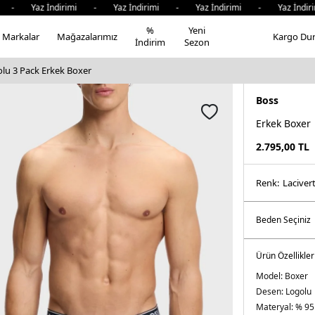
az İndirimi - Yaz İndirimi - Yaz İndirimi - Yaz İndirimi -
%
Yeni
Markalar
Mağazalarımız
Kargo Du
İndirim
Sezon
lu 3 Pack Erkek Boxer
Boss
Erkek Boxer
2.795,00
TL
Renk:
lacive
Ürün Özellikler
Model:
Boxer
Desen:
Logolu
Materyal:
% 95