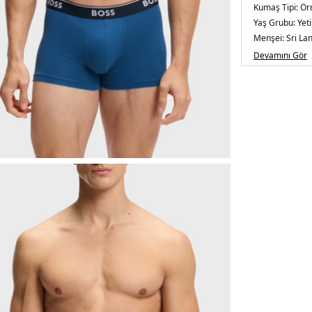
Kumaş Tipi:
Ör
Yaş Grubu:
Yeti
Menşei:
Sri La
Detaylar:
- Log
Devamını Gör
5DY150554443