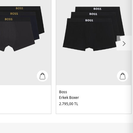
Boss
Erkek Boxer
2.795,00
TL