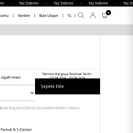
 Yaz İndirimi - Yaz İndirimi - Yaz İndirimi - Yaz İndirim
0
rumu
Yardım
Bize Ulaşın
TL
Tahmini Kargoya Teslimat Tarihi :
rt-siyah-mavi
07.08.2026 - 10.08.2026
Sepete Ekle
i
İade Koşulları
Ödeme Seçenekleri
Beden Tablosu
 Pamuk % 5 Elastan