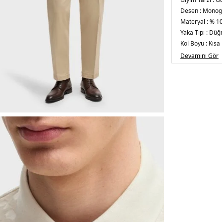
Desen :
Monogr
Materyal :
% 1
Yaka Tipi :
Düğm
Kol Boyu :
Kısa 
Kalıp Bilgisi :
Re
Devamını Gör
Menşei :
Türki
5DY150537132