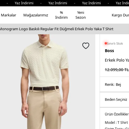
 Yaz İndirimi - Yaz İndirimi - Yaz İndirimi - Yaz İndirimi
%
Yeni
Markalar
Mağazalarımız
Kargo Du
İndirim
Sezon
onogram Logo Baskılı Regular Fit Düğmeli Erkek Polo Yaka T Shirt
Sınırlı Stok
Boss
Erkek Polo Y
12.099,00
TL
Renk:
bej
Ürün Özellikler
Model :
T Shirt
Giyim Tarzı :
Gü