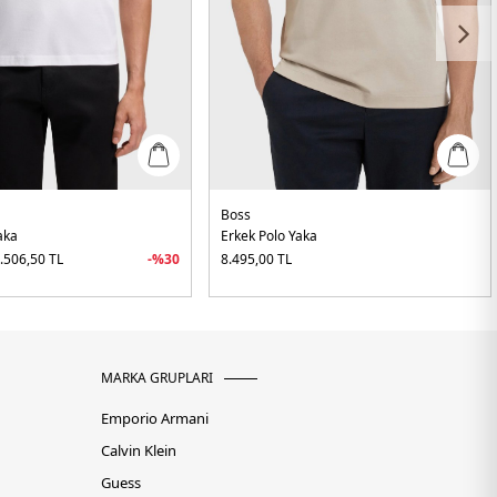
Boss
aka
Erkek Polo Yaka
.506,50
TL
-%
30
8.495,00
TL
MARKA GRUPLARI
Emporio Armani
Calvin Klein
Guess