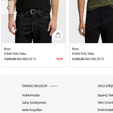
Boss
Boss
Erkek Polo Yaka
Erkek Polo Yaka
7.095,00
TL
4.966,50
TL
-%
30
9.295,00
TL
6.506,50
TL
ÖNEMLİ BİLGİLER
HIZLI ERİŞ
Hakkımızda
Sipariş Ta
Satış Sözleşmesi
Yeni Ürünl
İade Koşulları
İndirimdek