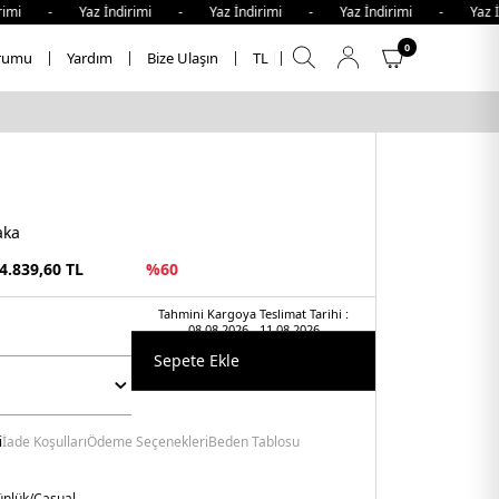
 - Yaz İndirimi - Yaz İndirimi - Yaz İndirimi - Yaz İndir
0
rumu
Yardım
Bize Ulaşın
TL
aka
4.839,60
TL
%
60
Tahmini Kargoya Teslimat Tarihi :
08.08.2026 - 11.08.2026
Sepete Ekle
i
İade Koşulları
Ödeme Seçenekleri
Beden Tablosu
nlük/Casual