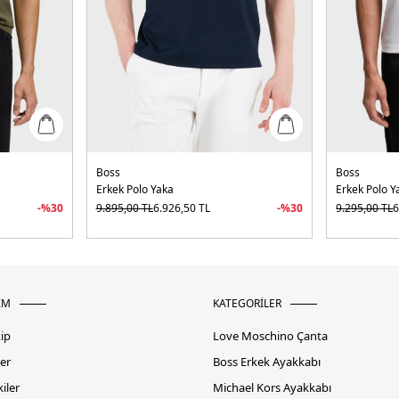
Boss
Boss
Erkek Polo Yaka
Erkek Polo Y
-%
30
9.895,00
TL
6.926,50
TL
-%
30
9.295,00
TL
6
İM
KATEGORİLER
kip
Love Moschino Çanta
er
Boss Erkek Ayakkabı
iler
Michael Kors Ayakkabı