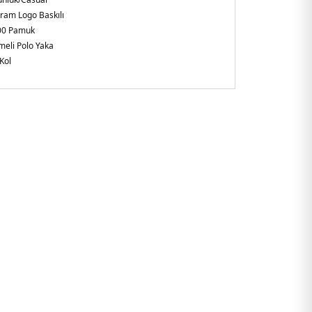
am Logo Baskılı
00 Pamuk
eli Polo Yaka
Kol
gular Fit
ye
131.17