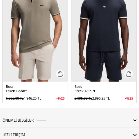
Boss
Boss
Erkek T-Shirt
Erkek T-Shirt
6.595,00
TL
4.946,25
TL
-%
25
3.995,00
TL
2.996,25
TL
-%
25
ÖNEMLİ BİLGİLER
HIZLI ERİŞİM