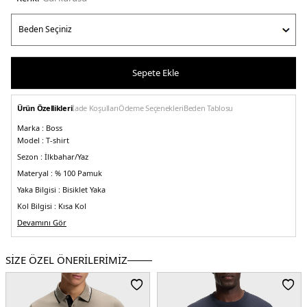
Sepete Ekle
Ürün Özellikleri
İade Koşulları
Ödeme Seçenekleri
Beden Tablosu
Marka :
Boss
Model :
T-shirt
Sezon :
İlkbahar/Yaz
Materyal :
% 100 Pamuk
Yaka Bilgisi :
Bisiklet Yaka
Kol Bilgisi :
Kısa Kol
Kalıp Bilgisi :
Devamını Gör
Regular Fit
Manken Ölçüsü :
Kilo : 86 kg / Boy : 1.89 cm / Göğüs : 100 cm / Bel : 81 cm /
Basen : 101 cm / Beden : M
SİZE ÖZEL ÖNERİLERİMİZ
Üretim Yeri :
Bangladeş
5DY150485386686.75