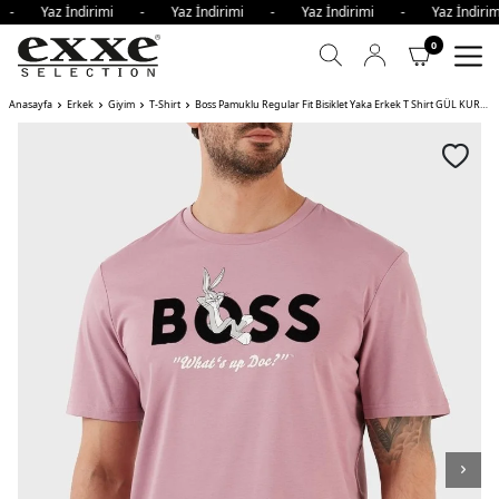
i - Yaz İndirimi - Yaz İndirimi - Yaz İndirimi - Yaz İndi
0
Anasayfa
Erkek
Giyim
T-Shirt
Boss Pamuklu Regular Fit Bisiklet Yaka Erkek T Shirt GÜL KURUSU