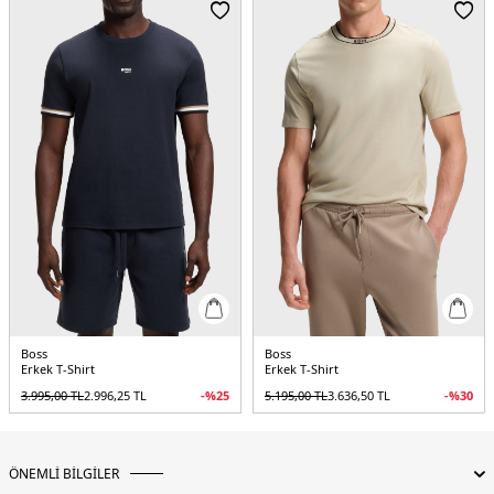
Menşei:
Bulgaristan
5DE150551902001.07
Boss
Boss
Erkek T-Shirt
Erkek T-Shirt
3.995,00
TL
2.996,25
TL
-%
25
5.195,00
TL
3.636,50
TL
-%
30
ÖNEMLİ BİLGİLER