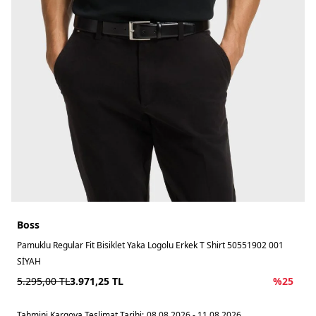
Boss
Pamuklu Regular Fit Bisiklet Yaka Logolu Erkek T Shirt 50551902 001
SİYAH
5.295,00
TL
3.971,25
TL
%
25
Tahmini Kargoya Teslimat Tarihi:
08.08.2026 - 11.08.2026