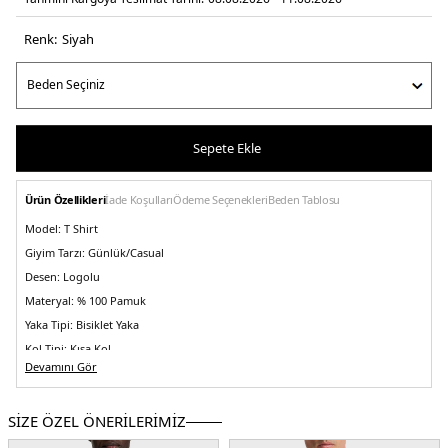
Renk:
si̇yah
Sepete Ekle
Ürün Özellikleri
İade Koşulları
Ödeme Seçenekleri
Beden Tablosu
Model:
T Shirt
Giyim Tarzı:
Günlük/Casual
Desen:
Logolu
Materyal:
% 100 Pamuk
Yaka Tipi:
Bisiklet Yaka
Kol Tipi:
Kısa Kol
Devamını Gör
Kumaş Tipi:
Belirtilmemiş
Boy:
Standart
SİZE ÖZEL ÖNERİLERİMİZ
Kalıp Bilgisi:
Regular Fit
Yaş Grubu:
Yetişkin