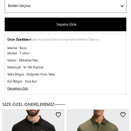
Sepete Ekle
Ürün Özellikleri
İade Koşulları
Ödeme Seçenekleri
Beden Tablosu
Marka :
Boss
Model :
T-shirt
Sezon :
İlkbahar/Yaz
Materyal :
% 100 Pamuk
Yaka Bilgisi :
Düğmeli Polo Yaka
Kol Bilgisi :
Kısa Kol
Kalıp Bilgisi :
Devamını Gör
Regular Fit
Manken Ölçüsü :
Kilo : 86 kg / Boy : 1.89 cm / Göğüs : 101 cm / Bel : 83 cm /
Basen : 102 cm / Beden : L
SİZE ÖZEL ÖNERİLERİMİZ
Üretim Yeri :
Vietnam
5DY150488266260.17