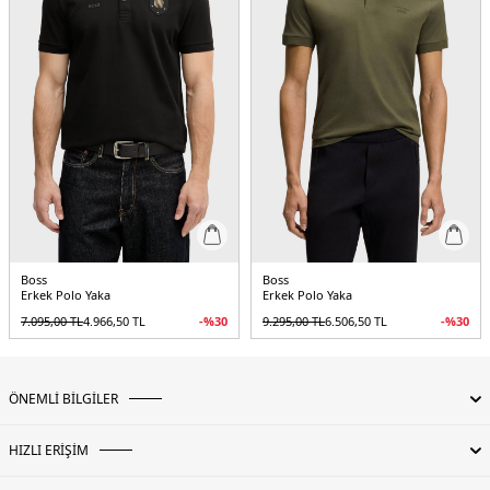
Boss
Boss
Erkek Polo Yaka
Erkek Polo Yaka
7.095,00
TL
4.966,50
TL
-%
30
9.295,00
TL
6.506,50
TL
-%
30
ÖNEMLİ BİLGİLER
HIZLI ERİŞİM