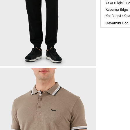
Yaka Bilgisi :
Po
Kapama Bilgisi
Kol Bilgisi :
Kısa
Kalıp Bilgisi :
Re
Devamını Gör
Detay :
-Nefes 
çizgi detayları
Manken Ölçüsü
Üretim Yeri :
B
5DE150469055