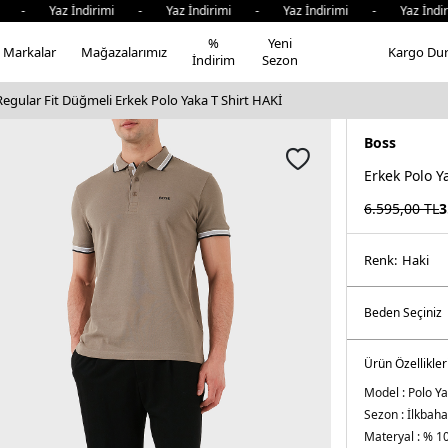
- Yaz İndirimi - Yaz İndirimi - Yaz İndirimi - Yaz İndiri
%
Yeni
Markalar
Mağazalarımız
Kargo Du
İndirim
Sezon
gular Fit Düğmeli Erkek Polo Yaka T Shirt HAKİ
Boss
Erkek Polo Y
6.595,00
TL
3
Renk:
haki̇
Ürün Özellikler
Model :
Polo Ya
Sezon :
İlkbaha
Materyal :
% 1