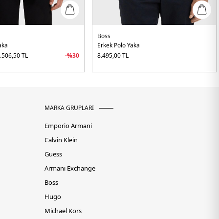
Boss
aka
Erkek Polo Yaka
.506,50
TL
-%
30
8.495,00
TL
MARKA GRUPLARI
Emporio Armani
Calvin Klein
Guess
Armani Exchange
Boss
Hugo
Michael Kors