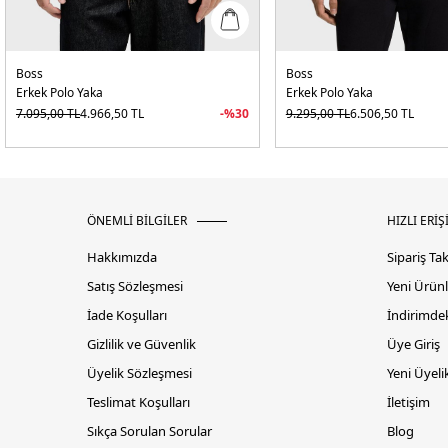
Boss
Boss
Erkek Polo Yaka
Erkek Polo Yaka
7.095,00
TL
4.966,50
TL
-%
30
9.295,00
TL
6.506,50
TL
ÖNEMLİ BİLGİLER
HIZLI ERİŞ
Hakkımızda
Sipariş Ta
Satış Sözleşmesi
Yeni Ürünl
İade Koşulları
İndirimdek
Gizlilik ve Güvenlik
Üye Giriş
Üyelik Sözleşmesi
Yeni Üyeli
Teslimat Koşulları
İletişim
Sıkça Sorulan Sorular
Blog