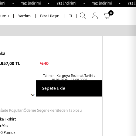
mi - Yaz İndirimi - Yaz İndirimi - Yaz İndirimi - Yaz İndi
0
rumu
Yardım
Bize Ulaşın
TL
aka
.957,00
TL
%
40
Tahmini Kargoya Teslimat Tarihi :
10.08.2026 - 13.08.2026
Sepete Ekle
i
İade Koşulları
Ödeme Seçenekleri
Beden Tablosu
ka T-shirt
r/Yaz
00 Pamuk