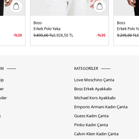
Boss
Boss
Erkek Polo Yaka
Erkek Polo Y
-%
30
9.895,00
TL
6.926,50
TL
-%
30
9.295,00
TL
6
İM
KATEGORİLER
kip
Love Moschino Çanta
er
Boss Erkek Ayakkabı
iler
Michael Kors Ayakkabı
Emporio Armani Kadın Çanta
k
Guess Kadın Çanta
Pinko Kadın Çanta
Calvin Klein Kadın Çanta