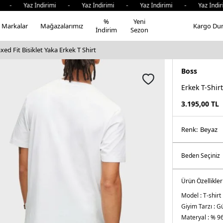
- Yaz İndirimi - Yaz İndirimi - Yaz İndirimi - Yaz İndirim
%
Yeni
Markalar
Mağazalarımız
Kargo Du
İndirim
Sezon
ed Fit Bisiklet Yaka Erkek T Shirt
Boss
Erkek T-Shirt
3.195,00
TL
Renk:
beyaz
Ürün Özellikler
Model :
T-shirt
Giyim Tarzı :
Gü
Materyal :
% 96