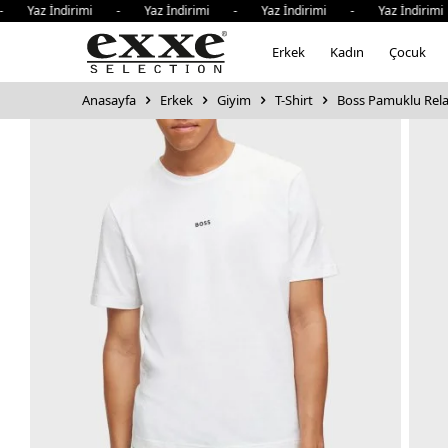
az İndirimi - Yaz İndirimi - Yaz İndirimi - Yaz İndirimi 
Erkek
Kadın
Çocuk
Anasayfa
Erkek
Giyim
T-Shirt
Boss Pamuklu Relax