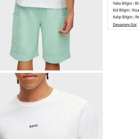
Yaka Bilgisi :
Bi
Kol Bilgisi :
Kısa
Kalıp Bilgisi :
Re
Manken Ölçüsü
Devamını Gör
Basen : 102 cm
Üretim Yeri :
Çi
5DE150473278