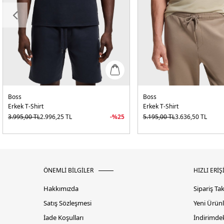
Boss
Boss
Erkek T-Shirt
Erkek T-Shirt
3.995,00
TL
2.996,25
TL
-%
25
5.195,00
TL
3.636,50
TL
ÖNEMLİ BİLGİLER
HIZLI ERİŞ
Hakkımızda
Sipariş Ta
Satış Sözleşmesi
Yeni Ürünl
İade Koşulları
İndirimdek