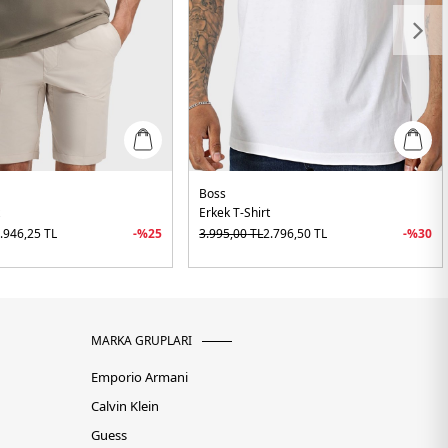
Boss
t
Erkek T-Shirt
.946,25
TL
-%
25
3.995,00
TL
2.796,50
TL
-%
30
MARKA GRUPLARI
Emporio Armani
Calvin Klein
Guess