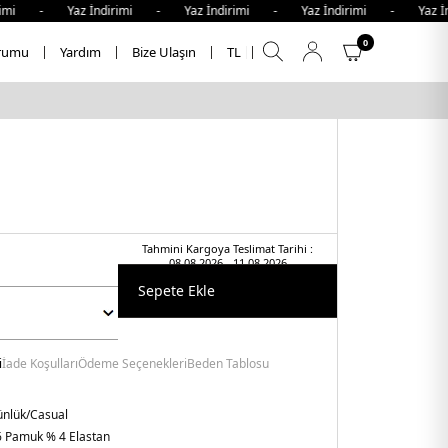
i - Yaz İndirimi - Yaz İndirimi - Yaz İndirimi - Yaz İndi
0
rumu
Yardım
Bize Ulaşın
TL
Tahmini Kargoya Teslimat Tarihi :
08.08.2026 - 11.08.2026
Sepete Ekle
i
İade Koşulları
Ödeme Seçenekleri
Beden Tablosu
nlük/Casual
 Pamuk % 4 Elastan