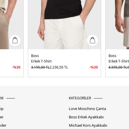
Boss
Boss
Erkek T-Shirt
Erkek T-Shir
-%
30
3.195,00
TL
2.236,50
TL
-%
30
6.595,00
TL
4
İM
KATEGORİLER
kip
Love Moschino Çanta
er
Boss Erkek Ayakkabı
iler
Michael Kors Ayakkabı