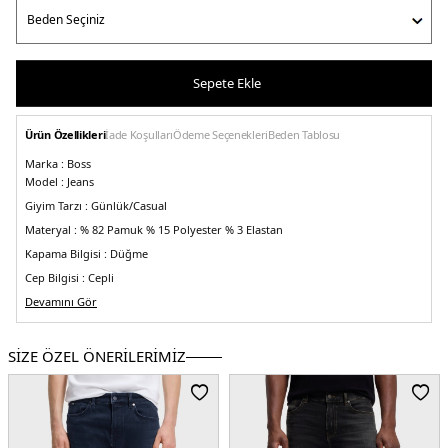
Sepete Ekle
Ürün Özellikleri
İade Koşulları
Ödeme Seçenekleri
Beden Tablosu
Marka :
Boss
Model :
Jeans
Giyim Tarzı :
Günlük/Casual
Materyal :
% 82 Pamuk % 15 Polyester % 3 Elastan
Kapama Bilgisi :
Düğme
Cep Bilgisi :
Cepli
Kalıp Bilgisi :
Devamını Gör
Slim Fit
Manken Ölçüsü :
Kilo : 86 kg / Boy : 1.90 cm / Göğüs : 105 cm / Bel : 83 cm /
Basen : 102 cm / Beden : 32-32
SİZE ÖZEL ÖNERİLERİMİZ
Üretim Yeri :
Tunus
5DY150488327432.42