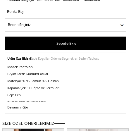
Renk:
bej
Sepete Ekle
Ürün Özellikleri
İade Koşulları
Ödeme Seçenekleri
Beden Tablosu
Model:
Pantolon
Giyim Tarzı:
Günlük/Casual
Materyal:
% 95 Pamuk % 5 Elastan
Kapama Şekli:
Düğme ve Fermuarlı
Cep:
Cepli
Kumaş Tipi:
Belirtilmemiş
Devamını Gör
Bel:
Normal Bel
Boy:
Standart
SİZE ÖZEL ÖNERİLERİMİZ
Paça Tipi:
Daralan Paça
Kalıp Bilgisi:
Slim Fit