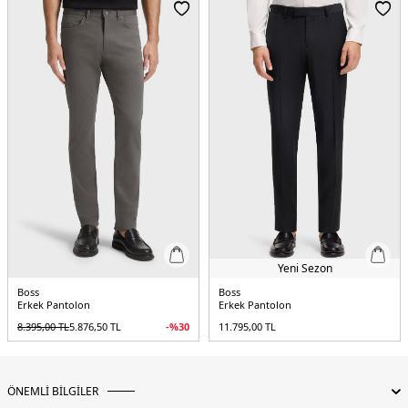
Yaş Grubu:
Yetişkin
Menşei:
Bangladeş
5DY150543883131.17
Yeni Sezon
Boss
Boss
Erkek Pantolon
Erkek Pantolon
8.395,00
TL
5.876,50
TL
-%
30
11.795,00
TL
ÖNEMLİ BİLGİLER