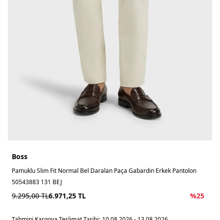
Boss
Pamuklu Slim Fit Normal Bel Daralan Paça Gabardin Erkek Pantolon
50543883 131 BEJ
9.295,00
TL
6.971,25
TL
%
25
Tahmini Kargoya Teslimat Tarihi:
10.08.2026 - 13.08.2026