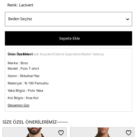
Renk:
laci̇vert
Sepete Ekle
Ürün Özellikleri
İade Koşulları
Ödeme Seçenekleri
Beden Tablosu
Marka :
Boss
Model :
Polo T-shirt
Sezon :
İlkbahar/Yaz
Materyal :
% 100 Pamuklu
Yaka Bilgisi :
Polo Yaka
Kol Bilgisi :
Kısa Kol
Kalıp Bilgisi :
Devamını Gör
Regular Fit
Manken Ölçüsü :
Boy : 1.88 cm / Beden : M
Üretim Yeri :
Vietnam
SİZE ÖZEL ÖNERİLERİMİZ
5DE150469055402.12