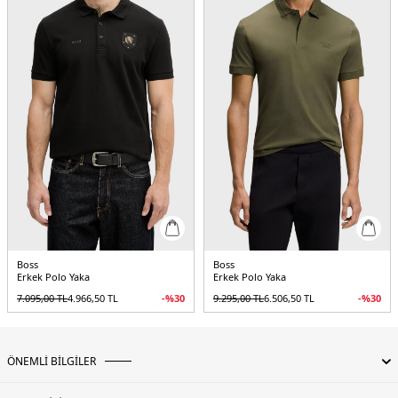
Boss
Boss
Erkek Polo Yaka
Erkek Polo Yaka
7.095,00
TL
4.966,50
TL
-%
30
9.295,00
TL
6.506,50
TL
-%
30
ÖNEMLİ BİLGİLER