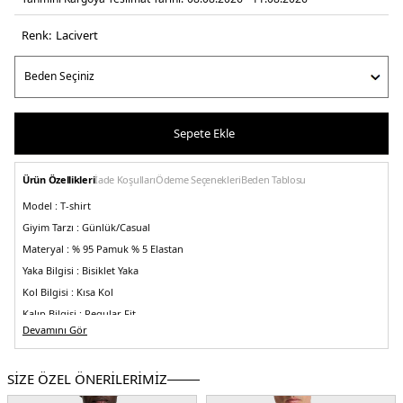
Renk:
laci̇vert
Sepete Ekle
Ürün Özellikleri
İade Koşulları
Ödeme Seçenekleri
Beden Tablosu
Model :
T-shirt
Giyim Tarzı :
Günlük/Casual
Materyal :
% 95 Pamuk % 5 Elastan
Yaka Bilgisi :
Bisiklet Yaka
Kol Bilgisi :
Kısa Kol
Kalıp Bilgisi :
Regular Fit
Devamını Gör
Üretim Yeri :
Portekiz
5DY150506373402.12
SİZE ÖZEL ÖNERİLERİMİZ