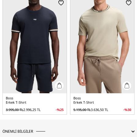
Boss
Boss
Erkek T-Shirt
Erkek T-Shirt
3.995,00
TL
2.996,25
TL
-%
25
5.195,00
TL
3.636,50
TL
-%
30
ÖNEMLİ BİLGİLER