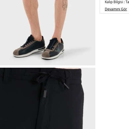
Kalıp Bilgisi :
Ta
Manken Bilgisi 
Devamını Gör
Beden : 31
Üretim Yeri :
Mı
5DY150536873