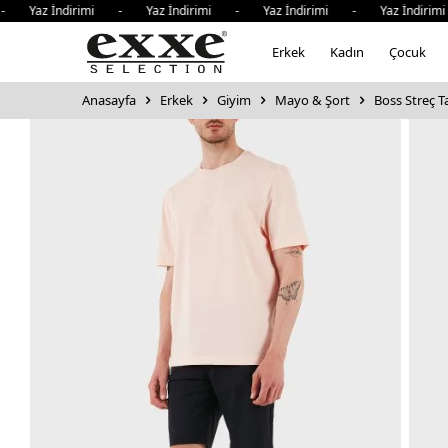
az İndirimi - Yaz İndirimi - Yaz İndirimi - Yaz İndirimi 
Erkek
Kadın
Çocuk
Anasayfa
Erkek
Giyim
Mayo & Şort
Boss Streç T