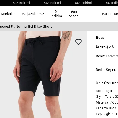
- Yaz İndirimi - Yaz İndirimi - Yaz İndirimi - Yaz İndirim
%
Yeni
Markalar
Mağazalarımız
Kargo Du
İndirim
Sezon
apered Fit Normal Bel Erkek Short
Boss
Erkek Şort
Renk:
laci̇ver
Ürün Özellikler
Model :
Şort
Giyim Tarzı :
Gü
Materyal :
% 75
Kapama Bilgisi
Cep Bilgisi :
5 C