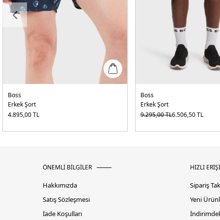
Boss
Boss
Erkek Şort
Erkek Şort
4.895,00
TL
9.295,00
TL
6.506,50
TL
ÖNEMLİ BİLGİLER
HIZLI ERİŞ
Hakkımızda
Sipariş Ta
Satış Sözleşmesi
Yeni Ürünl
İade Koşulları
İndirimdek