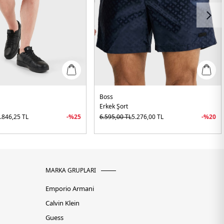
Boss
Erkek Şort
.846,25
TL
-%
25
6.595,00
TL
5.276,00
TL
-%
20
MARKA GRUPLARI
Emporio Armani
Calvin Klein
Guess