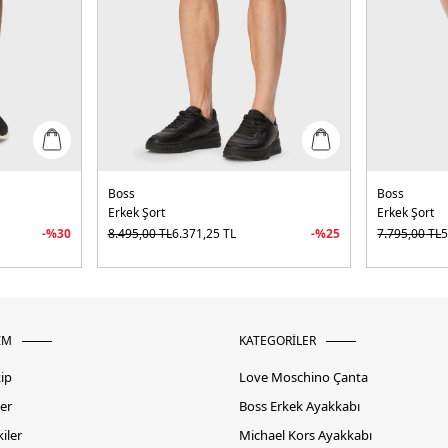
Boss
Boss
Erkek Şort
Erkek Şort
-%
30
8.495,00
TL
6.371,25
TL
-%
25
7.795,00
TL
5
İM
KATEGORİLER
kip
Love Moschino Çanta
er
Boss Erkek Ayakkabı
iler
Michael Kors Ayakkabı