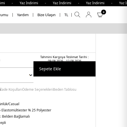
i - Yaz İndirimi - Yaz İndirimi - Yaz İndirimi - Yaz İndi
0
rumu
Yardım
Bize Ulaşın
TL
Tahmini Kargoya Teslimat Tarihi :
t
09.08.2026 - 12.08.2026
Sepete Ekle
i
İade Koşulları
Ödeme Seçenekleri
Beden Tablosu
nlük/Casual
 Elastomültiester % 25 Polyester
 :
Belden Bağlamalı
epli