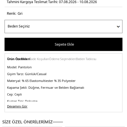
Tahmini Kargoya Teslimat Tarihi:
07.08.2026 - 10.08.2026
Renk:
gri̇
Sepete Ekle
Ürün Özellikleri
İade Koşulları
Ödeme Seçenekleri
Beden Tablosu
Model:
Pantolon
Giyim Tarzı:
Günlük/Casual
Materyal:
% 65 Elastomultiester % 35 Polyester
Kapama Şekli:
Düğme, Fermuar ve Belden Bağlamalı
Cep:
Cepli
Kumaş Tipi:
Dokuma
Devamını Gör
Bel:
Normal Bel
Boy:
Standart
SİZE ÖZEL ÖNERİLERİMİZ
Paça Tipi:
Daralan Paça