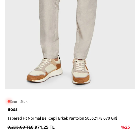
Sınırlı Stok
Boss
Tapered Fit Normal Bel Cepli Erkek Pantolon 50562178 070 GRİ
9.295,00
TL
6.971,25
TL
%
25