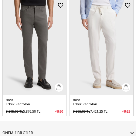
Kalıp Bilgisi:
Tapered Fit
Yaş Grubu:
Yetişkin
Menşei:
Bangladeş
5DY150562178070.18
Boss
Boss
Erkek Pantolon
Erkek Pantolon
8.395,00
TL
5.876,50
TL
-%
30
9.895,00
TL
7.421,25
TL
-%
25
ÖNEMLİ BİLGİLER