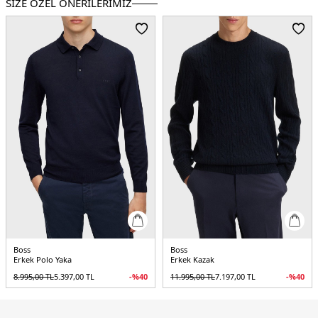
SİZE ÖZEL ÖNERİLERİMİZ
Boss
Boss
Erkek Polo Yaka
Erkek Kazak
8.995,00
TL
5.397,00
TL
-%
40
11.995,00
TL
7.197,00
TL
-%
40