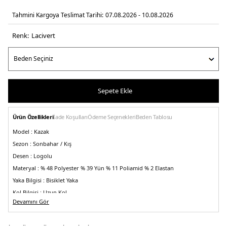
Tahmini Kargoya Teslimat Tarihi:
07.08.2026 - 10.08.2026
Renk:
laci̇vert
Sepete Ekle
Ürün Özellikleri
İade Koşulları
Ödeme Seçenekleri
Beden Tablosu
Model :
Kazak
Sezon :
Sonbahar / Kış
Desen :
Logolu
Materyal :
% 48 Polyester % 39 Yün % 11 Poliamid % 2 Elastan
Yaka Bilgisi :
Bisiklet Yaka
Kol Bilgisi :
Uzun Kol
Devamını Gör
Kalıp Bilgisi :
Regular Fit
Menşei :
Bulgaristan
5DK150547507402.12