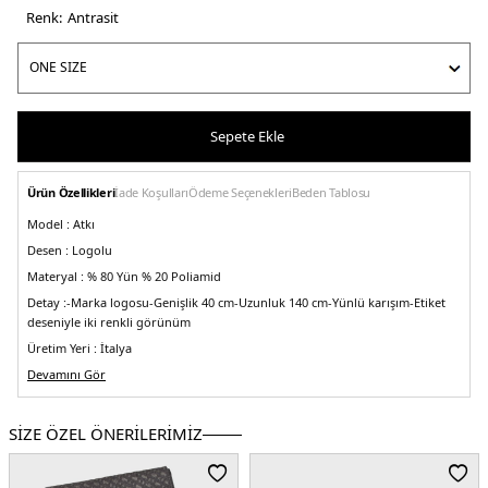
Renk:
antrasi̇t
Sepete Ekle
Ürün Özellikleri
İade Koşulları
Ödeme Seçenekleri
Beden Tablosu
Model :
Atkı
Desen :
Logolu
Materyal :
% 80 Yün % 20 Poliamid
Detay :
-Marka logosu
-Genişlik 40 cm
-Uzunluk 140 cm
-Yünlü karışım
-Etiket
deseniyle iki renkli görünüm
Üretim Yeri :
İtalya
5DK150527099032.135
Devamını Gör
SİZE ÖZEL ÖNERİLERİMİZ