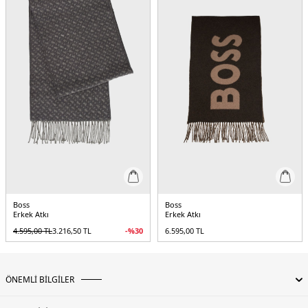
Boss
Boss
Erkek Atkı
Erkek Atkı
4.595,00
TL
3.216,50
TL
-%
30
6.595,00
TL
ÖNEMLİ BİLGİLER