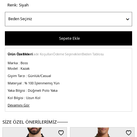
Renk:
si̇yah
Sepete Ekle
Ürün Özellikleri
İade Koşulları
Ödeme Seçenekleri
Beden Tablosu
Marka :
Boss
Model :
Kazak
Giyim Tarzı :
Günlük/Casual
Materyal :
% 100 İşlenmemiş Yün
Yaka Bilgisi :
Düğmeli Polo Yaka
Kol Bilgisi :
Uzun Kol
Kalıp Bilgisi :
Devamını Gör
Regular Fit
Manken Ölçüsü :
&Boy : 1.88 cm / Beden : M
Üretim Yeri :
Türkiye
SİZE ÖZEL ÖNERİLERİMİZ
5DE150476357001.07