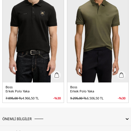
Boss
Boss
Erkek Polo Yaka
Erkek Polo Yaka
7.095,00
TL
4.966,50
TL
-%
30
9.295,00
TL
6.506,50
TL
-%
30
ÖNEMLİ BİLGİLER