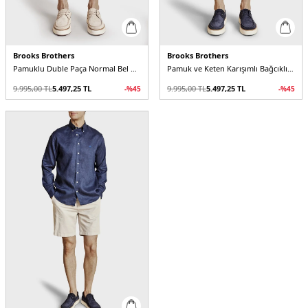
Brooks Brothers
Brooks Brothers
Pamuklu Duble Paça Normal Bel Bermuda Erkek Şort
Pamuk ve Keten Karışımlı Bağcıklı Erkek Şort
9.995,00
TL
5.497,25
TL
9.995,00
TL
5.497,25
TL
-%
45
-%
45