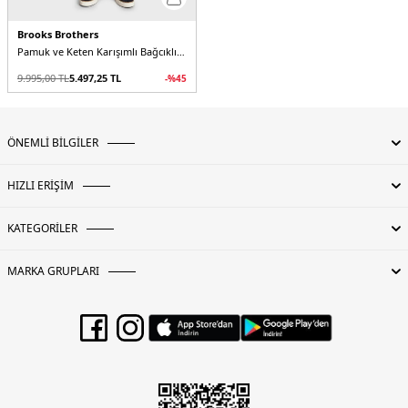
Brooks Brothers
Pamuk ve Keten Karışımlı Bağcıklı Erkek Şort
9.995,00
TL
5.497,25
TL
-%
45
ÖNEMLİ BİLGİLER
HIZLI ERİŞİM
KATEGORİLER
MARKA GRUPLARI