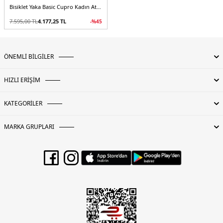
Bisiklet Yaka Basic Cupro Kadın Atlet
7.595,00
TL
4.177,25
TL
-%
45
ÖNEMLİ BİLGİLER
HIZLI ERİŞİM
KATEGORİLER
MARKA GRUPLARI