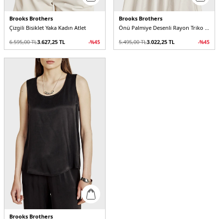
Brooks Brothers
Brooks Brothers
Çizgili Bisiklet Yaka Kadın Atlet
Önü Palmiye Desenli Rayon Triko Kadın Atlet
6.595,00
TL
3.627,25
TL
5.495,00
TL
3.022,25
TL
-%
45
-%
45
Brooks Brothers