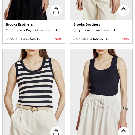
Brooks Brothers
Brooks Brothers
Omuz Tokalı Rayon Triko Kadın Atlet
Çizgili Bisiklet Yaka Kadın Atlet
5.495,00
TL
3.022,25
TL
6.595,00
TL
3.627,25
TL
-%
45
-%
45