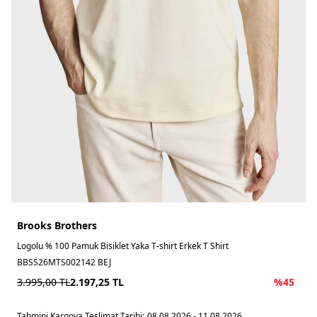
Brooks Brothers
Logolu % 100 Pamuk Bisiklet Yaka T-shirt Erkek T Shirt
BBSS26MTS002142 BEJ
3.995,00
TL
2.197,25
TL
%
45
Tahmini Kargoya Teslimat Tarihi:
08.08.2026 - 11.08.2026