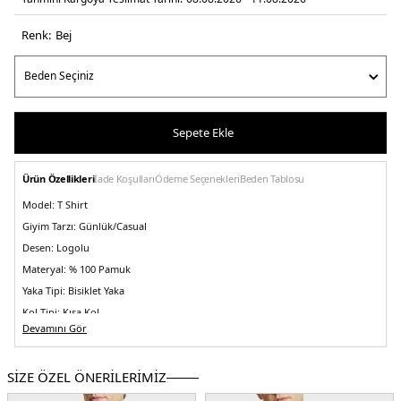
Renk:
bej
Sepete Ekle
Ürün Özellikleri
İade Koşulları
Ödeme Seçenekleri
Beden Tablosu
Model:
T Shirt
Giyim Tarzı:
Günlük/Casual
Desen:
Logolu
Materyal:
% 100 Pamuk
Yaka Tipi:
Bisiklet Yaka
Kol Tipi:
Kısa Kol
Devamını Gör
Kumaş Tipi:
Belirtilmemiş
Boy:
Standart
SİZE ÖZEL ÖNERİLERİMİZ
Kalıp Bilgisi:
Regular Fit
Yaş Grubu:
Yetişkin