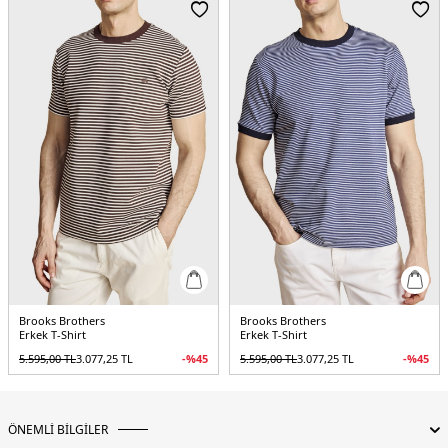
Menşei:
Türkiye
3DY1BBSS26MTS002142.17
Brooks Brothers
Brooks Brothers
Erkek T-Shirt
Erkek T-Shirt
5.595,00
TL
3.077,25
TL
-%
45
5.595,00
TL
3.077,25
TL
-%
45
ÖNEMLİ BİLGİLER