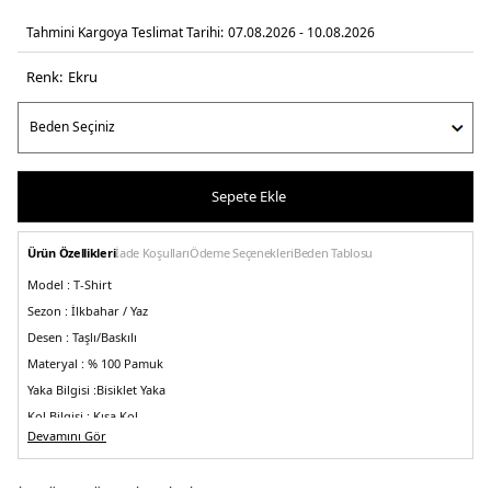
Tahmini Kargoya Teslimat Tarihi:
07.08.2026 - 10.08.2026
Renk:
ekru
Sepete Ekle
Ürün Özellikleri
İade Koşulları
Ödeme Seçenekleri
Beden Tablosu
Model :
T-Shirt
Sezon :
İlkbahar / Yaz
Desen :
Taşlı/Baskılı
Materyal :
% 100 Pamuk
Yaka Bilgisi :
Bisiklet Yaka
Kol Bilgisi :
Kısa Kol
Devamını Gör
Kalıp Bilgisi :
Regular Fit
Üretim Yeri :
Türkiye
5DY2053210007004.69