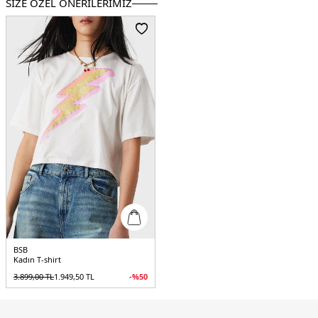
SİZE ÖZEL ÖNERİLERİMİZ
BSB
Kadın T-shirt
3.899,00
TL
1.949,50
TL
-%
50