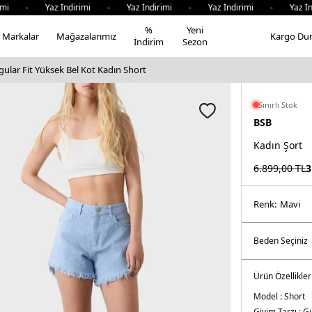
 - Yaz İndirimi - Yaz İndirimi - Yaz İndirimi - Yaz İndiri
%
Yeni
Markalar
Mağazalarımız
Kargo Du
İndirim
Sezon
lar Fit Yüksek Bel Kot Kadın Short
Sınırlı Stok
BSB
Kadın Şort
6.899,00
TL
3
Renk:
mavi̇
Ürün Özellikler
Model :
Short
Giyim Tarzı :
Gü