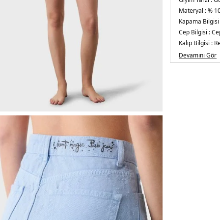
Materyal :
% 1
Kapama Bilgisi 
Cep Bilgisi :
Cep
Kalıp Bilgisi :
Re
Detay :
- Belde
Devamını Gör
Üretim Yeri :
Tü
5DY205324180