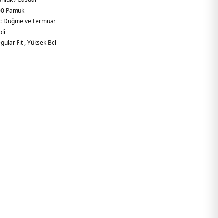
00 Pamuk
:
Düğme ve Fermuar
li
gular Fit , Yüksek Bel
 yazı detayı
rkiye
1060.42