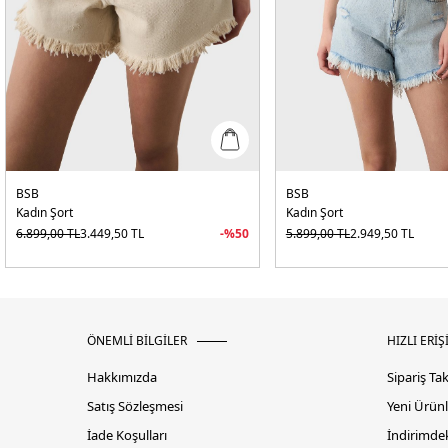
BSB
BSB
Kadın Şort
Kadın Şort
6.899,00
TL
3.449,50
TL
-%
50
5.899,00
TL
2.949,50
TL
ÖNEMLİ BİLGİLER
HIZLI ERİŞ
Hakkımızda
Sipariş Ta
Satış Sözleşmesi
Yeni Ürünl
İade Koşulları
İndirimdek