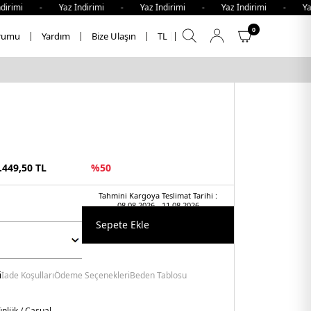
mi - Yaz İndirimi - Yaz İndirimi - Yaz İndirimi - Yaz İnd
0
rumu
Yardım
Bize Ulaşın
TL
.449,50
TL
%
50
Tahmini Kargoya Teslimat Tarihi :
08.08.2026 - 11.08.2026
Sepete Ekle
i
İade Koşulları
Ödeme Seçenekleri
Beden Tablosu
nlük / Casual