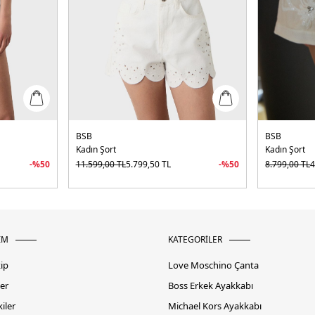
BSB
BSB
Kadın Şort
Kadın Şort
-%
50
11.599,00
TL
5.799,50
TL
-%
50
8.799,00
TL
4
İM
KATEGORİLER
kip
Love Moschino Çanta
er
Boss Erkek Ayakkabı
iler
Michael Kors Ayakkabı