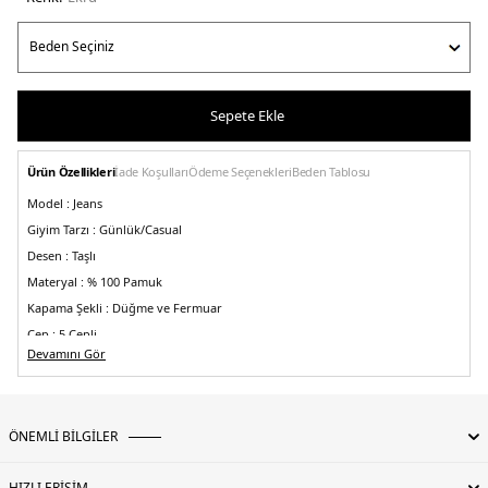
Sepete Ekle
Ürün Özellikleri
İade Koşulları
Ödeme Seçenekleri
Beden Tablosu
Model :
Jeans
Giyim Tarzı :
Günlük/Casual
Desen :
Taşlı
Materyal :
% 100 Pamuk
Kapama Şekli :
Düğme ve Fermuar
Cep :
5 Cepli
Devamını Gör
Kalıp Bilgisi:
Slim Fit, Yüksek Bel, Boru Paça
>
Menşei :
Türkiye
5DY2053212835004.69
ÖNEMLİ BİLGİLER
HIZLI ERİŞİM