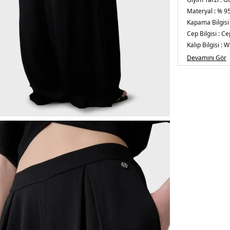
Materyal :
% 95
Kapama Bilgisi 
Cep Bilgisi :
Cep
Kalıp Bilgisi :
Wi
Detay :
- Pileli
Devamını Gör
Üretim Yeri :
İt
5DY205321202