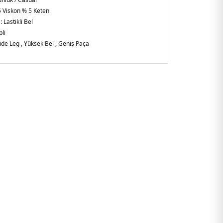
 Viskon % 5 Keten
:
Lastikli Bel
li
de Leg , Yüksek Bel , Geniş Paça
alya
0080.07