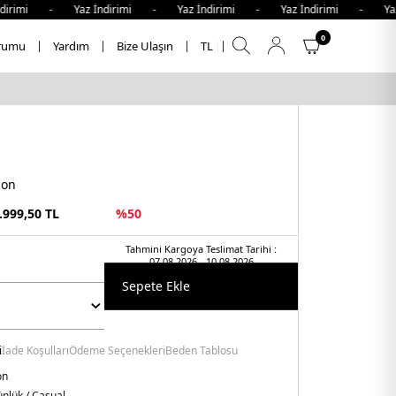
rimi - Yaz İndirimi - Yaz İndirimi - Yaz İndirimi - Yaz İ
0
rumu
Yardım
Bize Ulaşın
TL
lon
.999,50
TL
%
50
Tahmini Kargoya Teslimat Tarihi :
07.08.2026 - 10.08.2026
Sepete Ekle
i
İade Koşulları
Ödeme Seçenekleri
Beden Tablosu
on
nlük / Casual