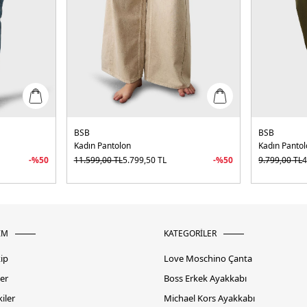
BSB
BSB
Kadın Pantolon
Kadın Panto
-%
50
11.599,00
TL
5.799,50
TL
-%
50
9.799,00
TL
4
İM
KATEGORİLER
kip
Love Moschino Çanta
er
Boss Erkek Ayakkabı
iler
Michael Kors Ayakkabı