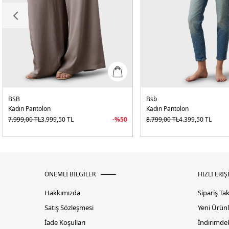
BSB
Bsb
Kadın Pantolon
Kadın Pantolon
7.999,00
TL
3.999,50
TL
-%
50
8.799,00
TL
4.399,50
TL
ÖNEMLİ BİLGİLER
HIZLI ERİŞ
Hakkımızda
Sipariş Ta
Satış Sözleşmesi
Yeni Ürünl
İade Koşulları
İndirimdek