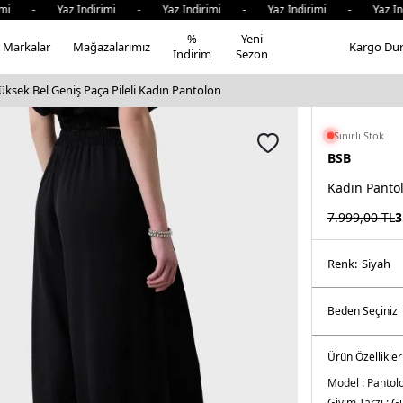
i - Yaz İndirimi - Yaz İndirimi - Yaz İndirimi - Yaz İndi
%
Yeni
Markalar
Mağazalarımız
Kargo Du
İndirim
Sezon
ksek Bel Geniş Paça Pileli Kadın Pantolon
Sınırlı Stok
BSB
Kadın Panto
7.999,00
TL
3
Renk:
si̇yah
Ürün Özellikler
Model :
Pantol
Giyim Tarzı :
Gü