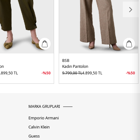
BSB
lon
Kadın Pantolon
.899,50
TL
-%
50
9.799,00
TL
4.899,50
TL
-%
50
MARKA GRUPLARI
Emporio Armani
Calvin Klein
Guess