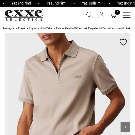
i - Yaz İndirimi - Yaz İndirimi - Yaz İndirimi - Yaz İndi
0
Anasayfa
Erkek
Giyim
Polo Yaka
Calvin Klein %100 Pamuk Regular Fit Yarım Fermuarlı Erkek Polo Yaka T Shirt RAJ HAKİ