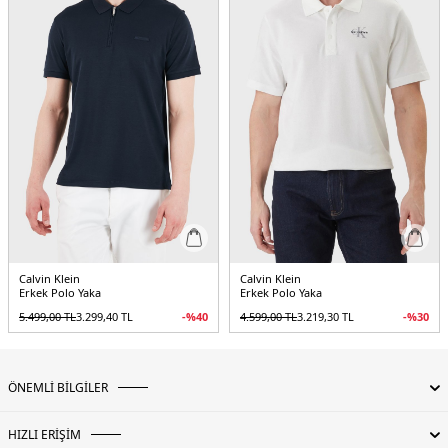
Calvin Klein
Calvin Klein
Erkek Polo Yaka
Erkek Polo Yaka
5.499,00
TL
3.299,40
TL
-%
40
4.599,00
TL
3.219,30
TL
-%
30
ÖNEMLİ BİLGİLER
HIZLI ERİŞİM