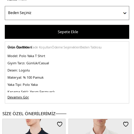
Sepete Ekle
Ürün Özellikleri
İade Koşulları
Ödeme Seçenekleri
Beden Tablosu
Model:
Polo Yaka T Shirt
Giyim Tarzı:
Günlük/Casual
Desen:
Logolu
Materyal:
% 100 Pamuk
Yaka Tipi:
Polo Yaka
Kapama Şekli:
Yarım Fermuarlı
Devamını Gör
Kol Boyu:
Kısa Kol
Kalıp Bilgisi:
Regular Fit
SİZE ÖZEL ÖNERİLERİMİZ
Menşei:
Vietnam
5DE1K10K112754RAJ.65