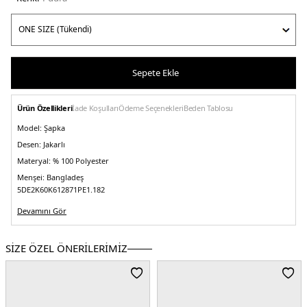
Sepete Ekle
Ürün Özellikleri
İade Koşulları
Ödeme Seçenekleri
Beden Tablosu
Model:
Şapka
Desen:
Jakarlı
Materyal:
% 100 Polyester
Menşei:
Bangladeş
5DE2K60K612871PE1.182
Devamını Gör
SİZE ÖZEL ÖNERİLERİMİZ