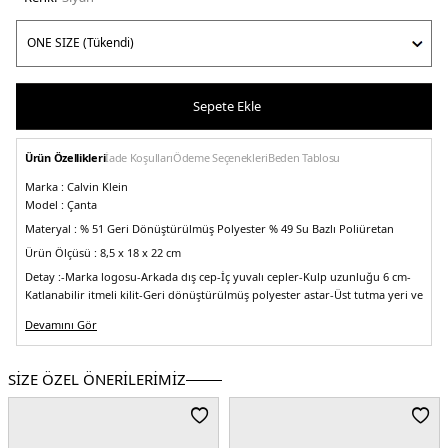
Sepete Ekle
Ürün Özellikleri
İade Koşulları
Ödeme Seçenekleri
Beden Tablosu
Marka :
Calvin Klein
Model :
Çanta
Materyal :
% 51 Geri Dönüştürülmüş Polyester % 49 Su Bazlı Poliüretan
Ürün Ölçüsü :
8,5 x 18 x 22 cm
Detay :
-Marka logosu
-Arkada dış cep
-İç yuvalı cepler
-Kulp uzunluğu 6 cm
-
Katlanabilir itmeli kilit
-Geri dönüştürülmüş polyester astar
-Üst tutma yeri ve
ayarlanabilir omuz askısı
-Maksimum omuz askı uzunluğu 112 cm
Devamını Gör
Üretim Yeri :
Çin
5DE2K60K610684BDS.07
SİZE ÖZEL ÖNERİLERİMİZ