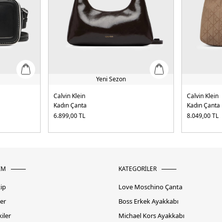
Yeni Sezon
Calvin Klein
Calvin Klein
Kadın Çanta
Kadın Çanta
6.899,00
TL
8.049,00
TL
İM
KATEGORİLER
kip
Love Moschino Çanta
er
Boss Erkek Ayakkabı
iler
Michael Kors Ayakkabı