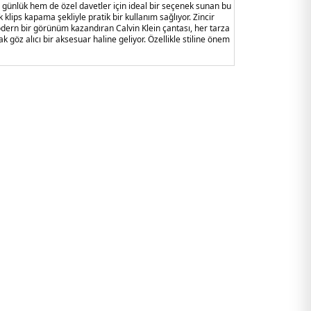
günlük hem de özel davetler için ideal bir seçenek sunan bu
 klips kapama şekliyle pratik bir kullanım sağlıyor. Zincir
odern bir görünüm kazandıran Calvin Klein çantası, her tarza
 göz alıcı bir aksesuar haline geliyor. Özellikle stiline önem
orisi olacak bu çanta, gardırobunuzun vazgeçilmez
biri olmaya aday.
 Polyester % 49 Poliüretan
x 6 cm
Manyetik Klips
r Askı
nka
1GYIH.287