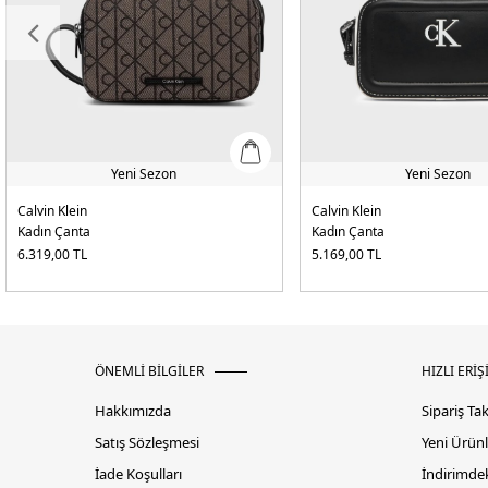
Yeni Sezon
Yeni Sezon
Calvin Klein
Calvin Klein
Kadın Çanta
Kadın Çanta
6.319,00
TL
5.169,00
TL
ÖNEMLİ BİLGİLER
HIZLI ERİŞ
Hakkımızda
Sipariş Ta
Satış Sözleşmesi
Yeni Ürünl
İade Koşulları
İndirimdek