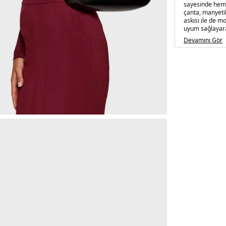
sayesinde hem 
çanta, manyetik
askısı ile de m
uyum sağlayarak
verenlerin fav
Devamını Gör
parçalarından 
Model:
Çanta
Desen:
Logolu
Materyal:
% 51
Boyut:
29 x 17 
Kapama Şekli:
Askı Türü:
Zinci
Menşei:
Sri La
5DE2LV04F317