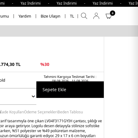
mi - Yaz İndirimi - Yaz İndirimi - Yaz İndirimi - Yaz İnd
0
rumu
Yardım
Bize Ulaşın
TL
.774,30
TL
%
30
Tahmini Kargoya Teslimat Tarihi :
gold
08.08.2026 - 11.08.2026
Sepete Ekle
i
İade Koşulları
Ödeme Seçenekleri
Beden Tablosu
 zarif tasarımıyla öne çıkan LV04F3171GYIH çantası, şıklığı ve
bir araya getiriyor. Logolu desen detayıyla stilinize sofistike
tarken, %51 polyester ve %49 poliüretan malzeme,
e uzun ömürlülüğü garanti ediyor. 29 x 17 x 6 cm boyutları