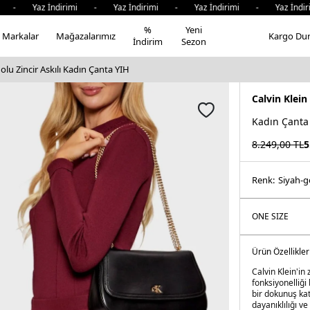
- Yaz İndirimi - Yaz İndirimi - Yaz İndirimi - Yaz İndiri
%
Yeni
Markalar
Mağazalarımız
Kargo Du
İndirim
Sezon
olu Zincir Askılı Kadın Çanta YIH
Calvin Klein
Kadın Çanta
8.249,00
TL
5
Renk:
si̇yah-
Ürün Özellikler
Calvin Klein'in
fonksiyonelliği 
bir dokunuş ka
dayanıklılığı v