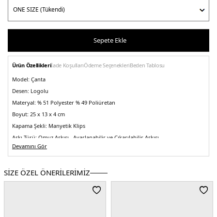
Sepete Ekle
Ürün Özellikleri
İade Koşulları
Ödeme Seçenekleri
Beden Tablosu
Model:
Çanta
Desen:
Logolu
Materyal:
% 51 Polyester % 49 Poliüretan
Boyut:
25 x 13 x 4 cm
Kapama Şekli:
Manyetik Klips
Askı Türü:
Omuz Askısı , Ayarlanabilir ve Çıkarılabilir Askısı
Devamını Gör
Menşei:
Kamboçya
5DE2LV04K3161GCJH.25
SİZE ÖZEL ÖNERİLERİMİZ