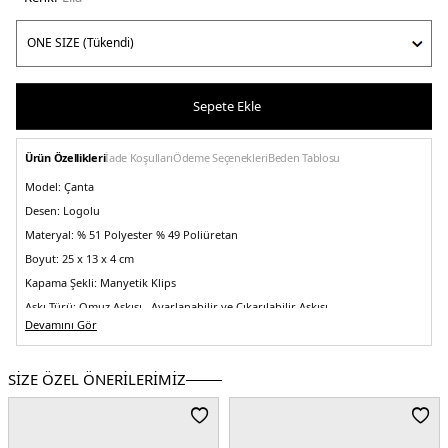
Sepete Ekle
Ürün Özellikleri
İade Koşulları
Ödeme Seçenekleri
Beden Tablosu
Model:
Çanta
Desen:
Logolu
Materyal:
% 51 Polyester % 49 Poliüretan
Boyut:
25 x 13 x 4 cm
Kapama Şekli:
Manyetik Klips
Askı Türü:
Omuz Askısı , Ayarlanabilir ve Çıkarılabilir Askısı
Devamını Gör
Menşei:
Kamboçya
5DE2LV04K3161GVUW.15
SİZE ÖZEL ÖNERİLERİMİZ