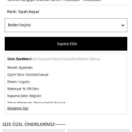
Renk:
si̇yah-beyaz
Sepete Ekle
Ürün Özellikleri
İade Koşulları
Ödeme Seçenekleri
Beden Tablosu
Model:
Ayakkabı
Giyim Tarzı:
Günlük/Casual
Desen:
Logolu
Materyal:
% 100 Deri
Kapama Şekli:
Bağcıklı
Taban Materyali:
Termoplastik Kauçuk
Devamını Gör
Burun Tipi:
Yuvarlak
Astar Materyali:
% 100 Polyester
SİZE ÖZEL ÖNERİLERİMİZ
Menşei:
Çin
Detaylar:
- Rahat köpük iç taban- Pürüzsüz deri dış yüzey- Topuk ve dilde