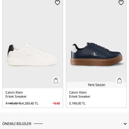
kabartmalı logo
5DE1YM0YM013440GM.389
Yeni Sezon
Calvin Klein
Calvin Klein
Erkek Sneaker
Erkek Sneaker
7.149,00
TL
4.289,40
TL
-%
40
5.749,00
TL
ÖNEMLİ BİLGİLER