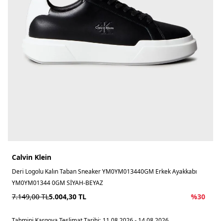
Calvin Klein
Deri Logolu Kalın Taban Sneaker YM0YM013440GM Erkek Ayakkabı
YM0YM01344 0GM SİYAH-BEYAZ
7.149,00
TL
5.004,30
TL
%
30
Tahmini Kargoya Teslimat Tarihi:
11.08.2026 - 14.08.2026