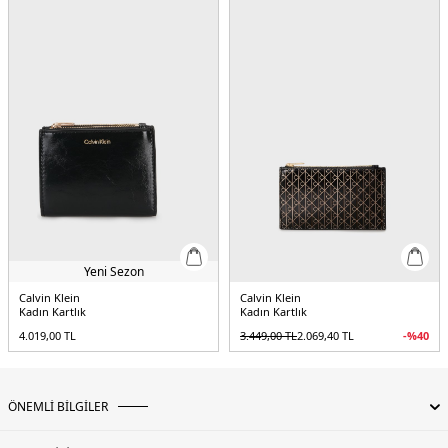
Yeni Sezon
Calvin Klein
Calvin Klein
Kadın Kartlık
Kadın Kartlık
4.019,00
TL
3.449,00
TL
2.069,40
TL
-%
40
ÖNEMLİ BİLGİLER