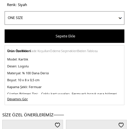
Renk:
si̇yah
Sepete Ekle
Ürün Özellikleri
İade Koşulları
Ödeme Seçenekleri
Beden Tablosu
Model:
Kartlık
Desen:
Logolu
Materyal:
% 100 Dana Derisi
Boyut:
10 x 8 x 0,5 cm
Kapama Şekli:
Fermuar
Cüzdan Bölmesi Tipi:
- Çoklu kart yuvaları -Fermuarlı bozuk para bölmesi
Devamını Gör
Menşei:
Bangladeş
&
&
SİZE ÖZEL ÖNERİLERİMİZ
&
&
5DE2LV04F1076GUB1.07