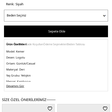
Renk:
si̇yah
Sepete Ekle
Ürün Özellikleri
İade Koşulları
Ödeme Seçenekleri
Beden Tablosu
Model:
Kemer
Desen:
Logolu
Ortam:
Günlük/Casual
Materyal:
Deri
Yaş Grubu:
Yetişkin
Menşei:
Kamboçya
Devamını Gör
Detaylar:
5 kuş gözü
5DE2LV04F7122GR3H.07
SİZE ÖZEL ÖNERİLERİMİZ