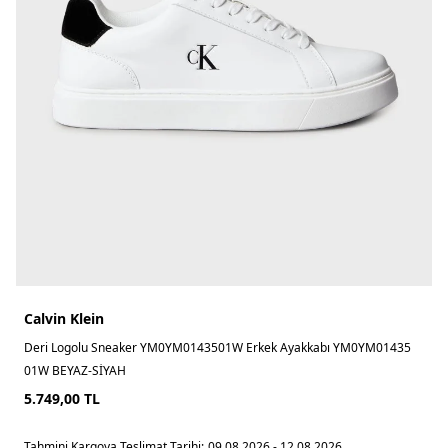
Calvin Klein
Deri Logolu Sneaker YM0YM0143501W Erkek Ayakkabı YM0YM01435
01W BEYAZ-SİYAH
5.749,00
TL
Tahmini Kargoya Teslimat Tarihi:
09.08.2026 - 12.08.2026