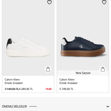
5DE1YM0YM0143501W.306
Yeni Sezon
Calvin Klein
Calvin Klein
Erkek Sneaker
Erkek Sneaker
7.149,00
TL
4.289,40
TL
-%
40
5.749,00
TL
ÖNEMLİ BİLGİLER