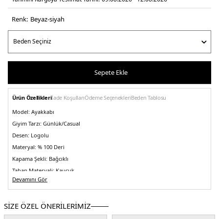
Renk:
beyaz-si̇yah
Sepete Ekle
Ürün Özellikleri
İade Koşulları
Ödeme Seçenekleri
Beden Tablosu
Model:
Ayakkabı
Giyim Tarzı:
Günlük/Casual
Desen:
Logolu
Materyal:
% 100 Deri
Kapama Şekli:
Bağcıklı
Taban Materyali:
Kauçuk
Devamını Gör
Menşei:
Çin
Detaylar:
- Pürüzsüz deri üst yüzey - Rahat köpük iç taban - Arkada süet
eklenti - Polyester file astar - Topukta, dilde ve yanda kabartmalı marka
SİZE ÖZEL ÖNERİLERİMİZ
logosu