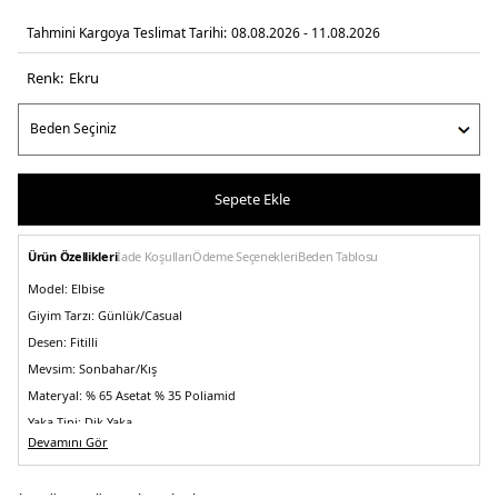
Tahmini Kargoya Teslimat Tarihi:
08.08.2026 - 11.08.2026
Renk:
ekru
Sepete Ekle
Ürün Özellikleri
İade Koşulları
Ödeme Seçenekleri
Beden Tablosu
Model:
Elbise
Giyim Tarzı:
Günlük/Casual
Desen:
Fitilli
Mevsim:
Sonbahar/Kış
Materyal:
% 65 Asetat % 35 Poliamid
Yaka Tipi:
Dik Yaka
Devamını Gör
Kapama Şekli:
Yarım Fermuarlı
Kol Boyu:
Kısa Kol