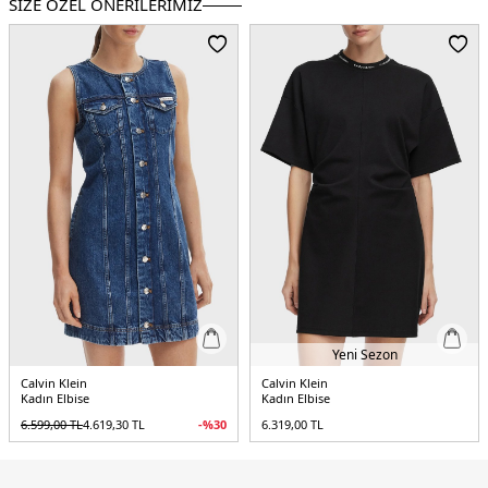
SİZE ÖZEL ÖNERİLERİMİZ
Boy:
Mini Boy
Kalıp Bilgisi:
Slim Fit
Yaş Grubu:
Yetişkin
Menşei:
Kamboçya
5DE2LV044C330GYAS.69
Yeni Sezon
Calvin Klein
Calvin Klein
Kadın Elbise
Kadın Elbise
6.599,00
TL
4.619,30
TL
-%
30
6.319,00
TL