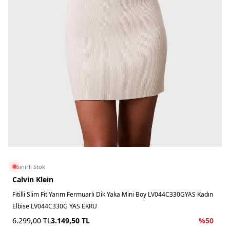
Sınırlı Stok
Calvin Klein
Fitilli Slim Fit Yarım Fermuarlı Dik Yaka Mini Boy LV044C330GYAS Kadın
Elbise LV044C330G YAS EKRU
6.299,00
TL
3.149,50
TL
%
50