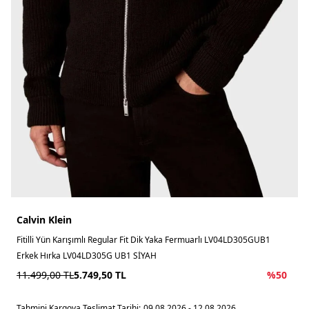
Calvin Klein
Fitilli Yün Karışımlı Regular Fit Dik Yaka Fermuarlı LV04LD305GUB1
Erkek Hırka LV04LD305G UB1 SİYAH
11.499,00
TL
5.749,50
TL
%
50
Tahmini Kargoya Teslimat Tarihi:
09.08.2026 - 12.08.2026