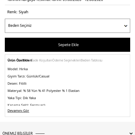
Renk:
si̇yah
Sepete Ekle
Ürün Özellikleri
İade Koşulları
Ödeme Seçenekleri
Beden Tablosu
Model:
Hırka
Giyim Tarzı:
Günlük/Casual
Desen:
Fitilli
Materyal:
% 58 Yün % 41 Polyester % 1 Elastan
Yaka Tipi:
Dik Yaka
Kapama Şekli:
Fermuarlı
Devamını Gör
Kumaş Tipi:
Belirtilmemiş
Boy:
Standart
Kalıp Bilgisi:
Regular Fit
ÖNEMLİ BİLGİLER
Yaş Grubu:
Yetişkin