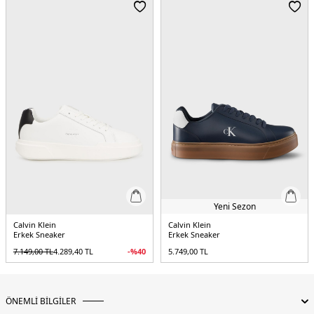
Yeni Sezon
Calvin Klein
Calvin Klein
Erkek Sneaker
Erkek Sneaker
7.149,00
TL
4.289,40
TL
-%
40
5.749,00
TL
ÖNEMLİ BİLGİLER