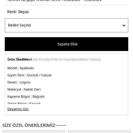
Renk:
beyaz
Sepete Ekle
Ürün Özellikleri
İade Koşulları
Ödeme Seçenekleri
Beden Tablosu
Model :
Ayakkabı
Giyim Tarzı :
Günlük / Casual
Desen :
Logolu
Materyal :
Hakiki Deri
Kapama Bilgisi :
Bağcıklı
Taban Bilgisi :
Kauçuk
Devamını Gör
Burun Tipi :
Yuvarlak Burun
Menşei:
Çin
5DE1YM0YM0146101W.25
SİZE ÖZEL ÖNERİLERİMİZ