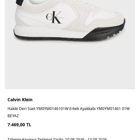
Calvin Klein
Hakiki Deri Süet YM0YM0146101W Erkek Ayakkabı YM0YM01461 01W
BEYAZ
7.469,00
TL
Tahmini Kargoya Teslimat Tarihi:
10.08.2026 - 13.08.2026