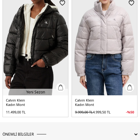
Kalıp Bilgisi:
Loose Fit
Menşei:
Vietnam
5DE2LV047D505GNSU.17
Yeni Sezon
Calvin Klein
Calvin Klein
Kadın Mont
Kadın Mont
11.499,00
TL
9.999,00
TL
4.999,50
TL
-%
50
ÖNEMLİ BİLGİLER