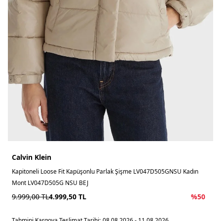
Calvin Klein
Kapitoneli Loose Fit Kapüşonlu Parlak Şişme LV047D505GNSU Kadın
Mont LV047D505G NSU BEJ
9.999,00
TL
4.999,50
TL
%
50
Tahmini Kargoya Teslimat Tarihi:
08.08.2026 - 11.08.2026