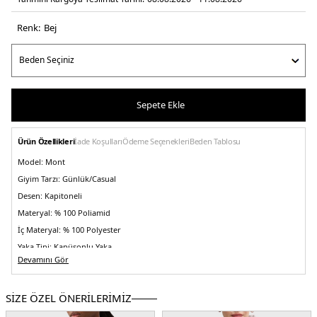
Renk:
bej
Sepete Ekle
Ürün Özellikleri
İade Koşulları
Ödeme Seçenekleri
Beden Tablosu
Model:
Mont
Giyim Tarzı:
Günlük/Casual
Desen:
Kapitoneli
Materyal:
% 100 Poliamid
İç Materyal:
% 100 Polyester
Yaka Tipi:
Kapüşonlu Yaka
Devamını Gör
Kapama Şekli:
Çıtçıtlı ve Fermuarlı
Kol Tipi:
Uzun Kol
SİZE ÖZEL ÖNERİLERİMİZ
Cep:
Cepli
Astar Durumu:
Astarlı