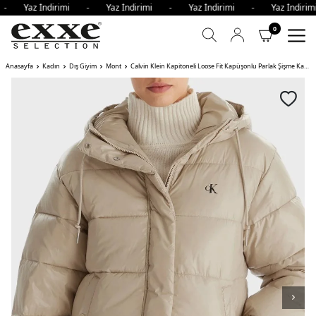
i - Yaz İndirimi - Yaz İndirimi - Yaz İndirimi - Yaz İndir
0
Anasayfa
Kadın
Dış Giyim
Mont
Calvin Klein Kapitoneli Loose Fit Kapüşonlu Parlak Şişme Kadın Mont NSU