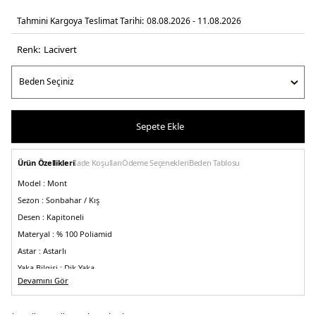
Tahmini Kargoya Teslimat Tarihi:
08.08.2026 - 11.08.2026
Renk:
laci̇vert
Sepete Ekle
Ürün Özellikleri
İade Koşulları
Ödeme Seçenekleri
Beden Tablosu
Model :
Mont
Sezon :
Sonbahar / Kış
Desen :
Kapitoneli
Materyal :
% 100 Poliamid
Astar :
Astarlı
Yaka Bilgisi :
Dik Yaka
Devamını Gör
Kapama Bilgisi :
Fermuar ve Çıtçıt Düğme
Cep Bilgisi :
Cepli