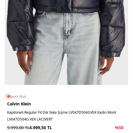
Sınırlı Stok
Calvin Klein
Kapitoneli Regular Fit Dik Yaka Şişme LV047D504GVEK Kadın Mont
LV047D504G VEK LACİVERT
9.999,00
TL
4.999,50
TL
%
50