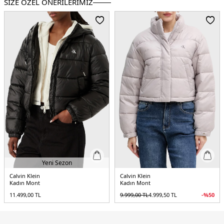
SİZE ÖZEL ÖNERİLERİMİZ
Kalıp Bilgisi :
Regular Fit
Menşei :
Vietnam
5DE2LV047D504GVEK.12
Yeni Sezon
Calvin Klein
Calvin Klein
Kadın Mont
Kadın Mont
11.499,00
TL
9.999,00
TL
4.999,50
TL
-%
50