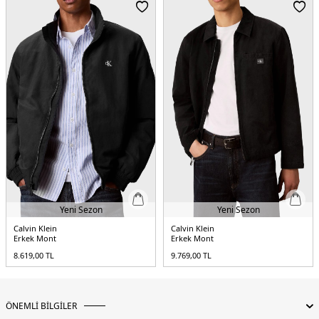
Cep :
Cepli
Kalıp Bilgisi :
Regular Fit
Menşei :
Vietnam
5DE1LV04LD521GC65.42
Yeni Sezon
Yeni Sezon
Calvin Klein
Calvin Klein
Erkek Mont
Erkek Mont
8.619,00
TL
9.769,00
TL
ÖNEMLİ BİLGİLER