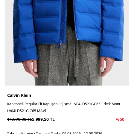
Calvin Klein
Kapitoneli Regular Fit Kapüşonlu Şişme LV04LD521GC65 Erkek Mont
LV04LD521G C65 MAVİ
11.999,00
TL
5.999,50
TL
%
50
Tahmini Kargoya Teslimat Tarihi:
09.08.2026 - 12.08.2026