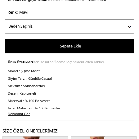
Renk:
mavi̇
Sepete Ekle
Ürün Özellikleri
İade Koşulları
Ödeme Seçenekleri
Beden Tablosu
Model :
Şişme Mont
Giyim Tarzı :
Günlük/Casual
Mevsim :
Sonbahar/Kış
Desen:
Kapitoneli
Materyal :
% 100 Polyester
Astar Materyali :
% 100 Polyester
Devamını Gör
İç Materyal :
% 100 Ördek Tüyü
Yaka Tipi :
Kapüşonlu Yaka
SİZE ÖZEL ÖNERİLERİMİZ
Kapama Şekli :
Fermuar
Kol Bilgisi :
Uzun Kol