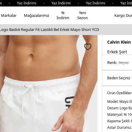
i - Yaz İndirimi - Yaz İndirimi - Yaz İndirimi - Yaz İndir
%
Yeni
Markalar
Mağazalarımız
Kargo Du
İndirim
Sezon
 Logo Baskılı Regular Fit Lastikli Bel Erkek Mayo Short YCD
Calvin Klein
Erkek Şort
Renk:
beyaz
Ürün Özellikler
Model:
Mayo S
Desen:
Logo Ba
Materyal:
% 10
Kapama Şekli:
Astar Durumu