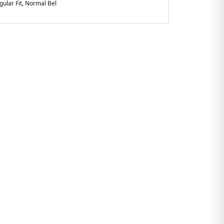
gular Fit, Normal Bel
am
k kuruyan kumaş -Tek tarafta büyük baskılı logo yazısı
092YCD.25