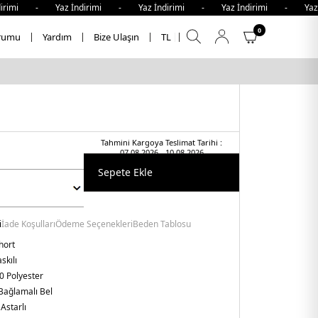
imi - Yaz İndirimi - Yaz İndirimi - Yaz İndirimi - Yaz İn
0
rumu
Yardım
Bize Ulaşın
TL
Tahmini Kargoya Teslimat Tarihi :
07.08.2026 - 10.08.2026
Sepete Ekle
i
İade Koşulları
Ödeme Seçenekleri
Beden Tablosu
hort
skılı
0 Polyester
Bağlamalı Bel
:
Astarlı