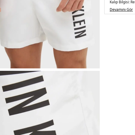
Kalıp Bilgisi:
Re
Menşei:
Vietn
Devamını Gör
Detaylar:
-Çabu
5DE1KM0KM01