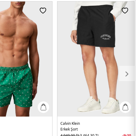
Calvin Klein
Erkek Şort
4.949,00
TL
3.464,30
TL
-%
30