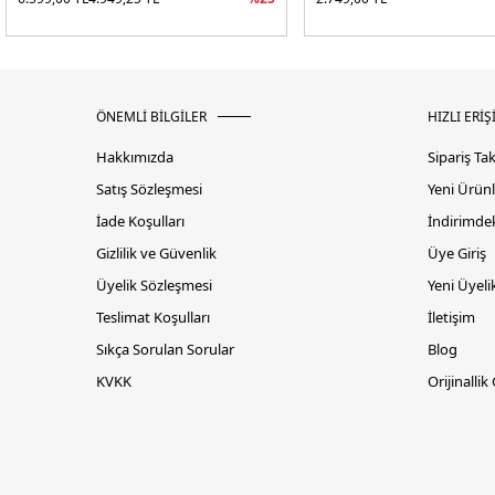
ÖNEMLİ BİLGİLER
HIZLI ERİŞ
Hakkımızda
Sipariş Ta
Satış Sözleşmesi
Yeni Ürünl
İade Koşulları
İndirimdek
Gizlilik ve Güvenlik
Üye Giriş
Üyelik Sözleşmesi
Yeni Üyeli
Teslimat Koşulları
İletişim
Sıkça Sorulan Sorular
Blog
KVKK
Orijinallik