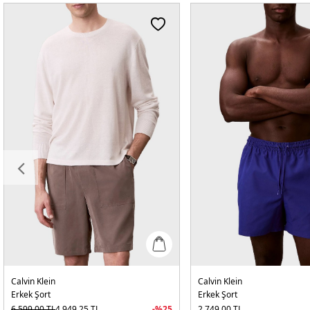
Calvin Klein
Calvin Klein
Erkek Şort
Erkek Şort
6.599,00
TL
4.949,25
TL
-%
25
2.749,00
TL