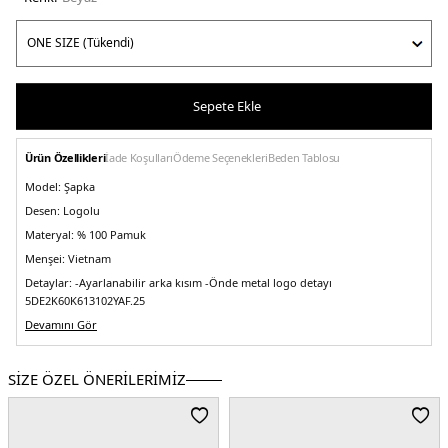
Sepete Ekle
Ürün Özellikleri
İade Koşulları
Ödeme Seçenekleri
Beden Tablosu
Model:
Şapka
Desen:
Logolu
Materyal:
% 100 Pamuk
Menşei:
Vietnam
Detaylar:
-Ayarlanabilir arka kısım -Önde metal logo detayı
5DE2K60K613102YAF.25
Devamını Gör
SİZE ÖZEL ÖNERİLERİMİZ