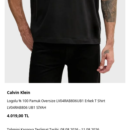
Calvin Klein
Logolu % 100 Pamuk Oversize LV04RAB806UB1 Erkek T Shirt
LV04RAB806 UB1 SİYAH
4.019,00
TL
Tahmini Kargoya Teslimat Tarihi:
08.08.2026 - 11.08.2026