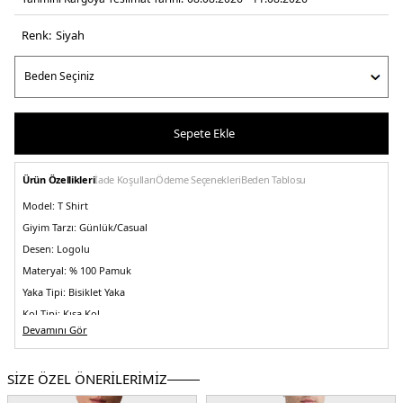
Renk:
si̇yah
Sepete Ekle
Ürün Özellikleri
İade Koşulları
Ödeme Seçenekleri
Beden Tablosu
Model:
T Shirt
Giyim Tarzı:
Günlük/Casual
Desen:
Logolu
Materyal:
% 100 Pamuk
Yaka Tipi:
Bisiklet Yaka
Kol Tipi:
Kısa Kol
Devamını Gör
Kumaş Tipi:
Belirtilmemiş
Boy:
Standart
SİZE ÖZEL ÖNERİLERİMİZ
Kalıp Bilgisi:
Oversize Fit
Yaş Grubu:
Yetişkin