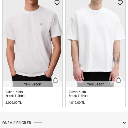
Menşei:
Çin
5DE1LV04RAB806UB1.07
Yeni Sezon
Yeni Sezon
Calvin Klein
Calvin Klein
Erkek T-Shirt
Erkek T-Shirt
2.009,00
TL
4.019,00
TL
ÖNEMLİ BİLGİLER