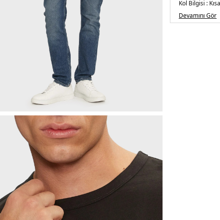
Kol Bilgisi :
Kısa
Kalıp Bilgisi :
Re
Devamını Gör
Üretim Yeri :
B
5DE1000NM27