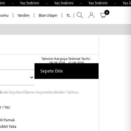
- Yaz İndirimi - Yaz İndirimi - Yaz İndirimi - Yaz İndiri
0
rumu
Yardım
Bize Ulaşın
TL
Tahmini Kargoya Teslimat Tarihi :
08.08.2026 - 11.08.2026
Sepete Ekle
i
İade Koşulları
Ödeme Seçenekleri
Beden Tablosu
r / Yaz
00 Pamuk
siklet Yaka