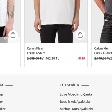
Calvin Klein
Calvin Klein
Erkek T-Shirt
Erkek T-Shir
2.089,00
TL
1.462,30
TL
-%
30
2.749,00
TL
2
İM
KATEGORİLER
kip
Love Moschino Çanta
er
Boss Erkek Ayakkabı
iler
Michael Kors Ayakkabı