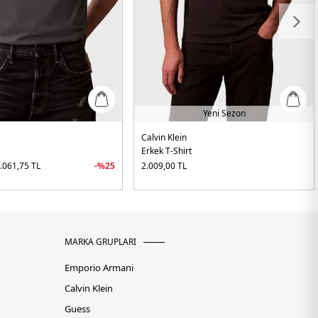
Yeni Sezon
Calvin Klein
t
Erkek T-Shirt
.061,75
TL
-%
25
2.009,00
TL
MARKA GRUPLARI
Emporio Armani
Calvin Klein
Guess