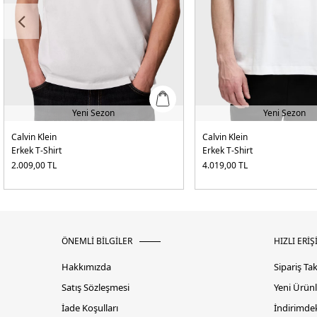
Yeni Sezon
Yeni Sezon
Calvin Klein
Calvin Klein
Erkek T-Shirt
Erkek T-Shirt
2.009,00
TL
4.019,00
TL
ÖNEMLİ BİLGİLER
HIZLI ERİŞ
Hakkımızda
Sipariş Ta
Satış Sözleşmesi
Yeni Ürünl
İade Koşulları
İndirimdek