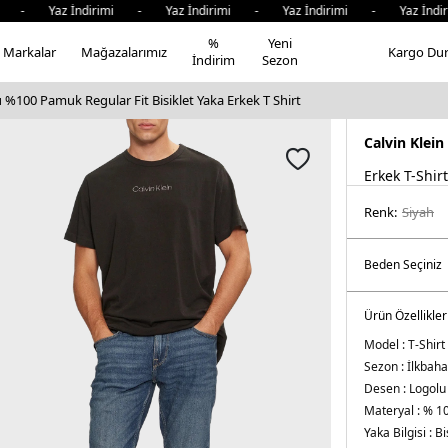
Yaz İndirimi - Yaz İndirimi - Yaz İndirimi - Yaz İndirimi 
%
Yeni
Markalar
Mağazalarımız
Kargo Du
İndirim
Sezon
u %100 Pamuk Regular Fit Bisiklet Yaka Erkek T Shirt
Calvin Klein
Erkek T-Shirt
Renk:
si̇yah
Ürün Özellikler
Model :
T-Shirt
Sezon :
İlkbaha
Desen :
Logolu
Materyal :
% 1
Yaka Bilgisi :
Bi