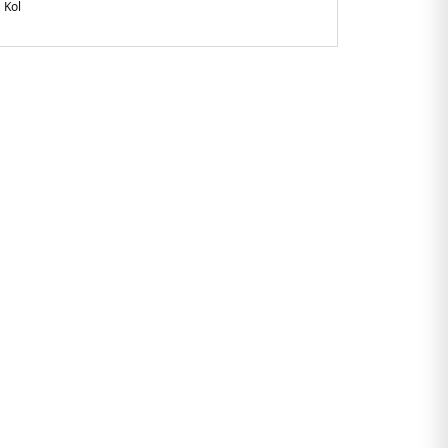
 Kol
gular Fit
anglades
48EUB1.07