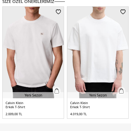
SİZE ÖZEL ÖNERİLERİMİZ
Yaş Grubu:
Yetişkin
Menşei:
Vietnam
5DE1LV00NM2972100.25
Yeni Sezon
Yeni Sezon
Calvin Klein
Calvin Klein
Erkek T-Shirt
Erkek T-Shirt
2.009,00
TL
4.019,00
TL