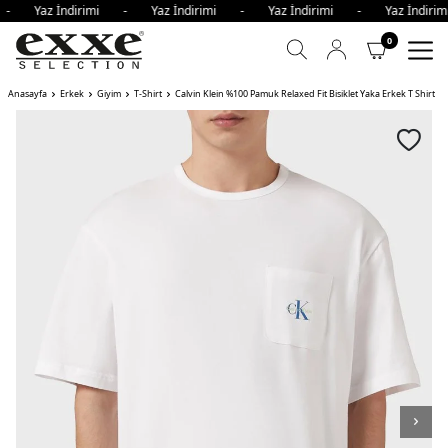
i - Yaz İndirimi - Yaz İndirimi - Yaz İndirimi - Yaz İndir
0
Anasayfa
Erkek
Giyim
T-Shirt
Calvin Klein %100 Pamuk Relaxed Fit Bisiklet Yaka Erkek T Shirt