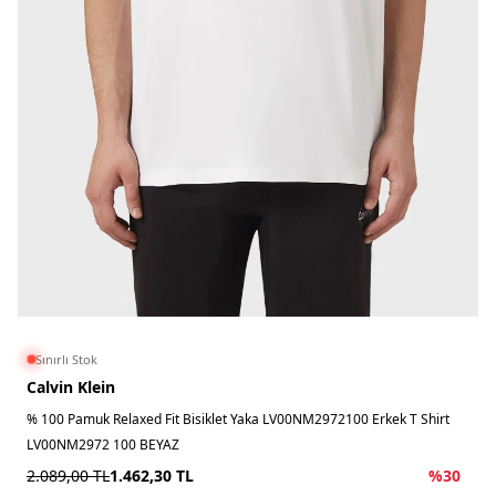
Sınırlı Stok
Calvin Klein
% 100 Pamuk Relaxed Fit Bisiklet Yaka LV00NM2972100 Erkek T Shirt
LV00NM2972 100 BEYAZ
2.089,00
TL
1.462,30
TL
%
30