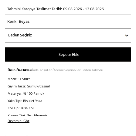
Tahmini Kargoya Teslimat Tarihi:
09.08.2026 - 12.08.2026
Renk:
beyaz
Sepete Ekle
Ürün Özellikleri
İade Koşulları
Ödeme Seçenekleri
Beden Tablosu
Model:
T Shirt
Giyim Tarzı:
Günlük/Casual
Materyal:
% 100 Pamuk
Yaka Tipi:
Bisiklet Yaka
Kol Tipi:
Kısa Kol
Kumaş Tipi:
Belirtilmemiş
Devamını Gör
Boy:
Standart
Kalıp Bilgisi:
Relaxed Fit