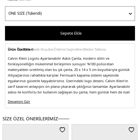
Sepete Ekle
Ürün Özellikleri
İade Koşulları
Ödeme Seçenekleri
Beden Tablosu
Calvin Klein Logolu Ayarlanabilir Askılı Çanta, modern stilin ve
fonksiyonelliğin mükemmel birleşimini sunuyor. %100 poliüretan
materyalden üretilmiş olan bu şık çanta, 20 x 14 x 5 cm boyutlarıyla günlük
ihtiyaçlarınızı rahatlıkla karşılar. Fermuarlı kapama sistemi sayesinde
eşyalarınızı güvenle taşıyabilirsiniz. Üzerindeki logo deseni, Calvin Klein’ın
zarif tasarım anlayışını ön plana çıkararak şıklığınızı tamamlar. Ayarlanabilir
askısı ile konforlu bir kullanım sağlayan bu çanta, hem günlük hem de özel
anlarınızda yanınızdan ayırmayacağınız bir aksesuar olacak. Şıklığınızdan
Devamını Gör
ödün vermeden stilinizi yansıtan bu çantayı mutlaka keşfedin!
Model:
Çanta
Desen:
Logolu
SİZE ÖZEL ÖNERİLERİMİZ
Materyal:
% 100 Poliüretan
Boyut:
20 x 14 x 5 cm
Kapama Şekli:
Fermuarlı