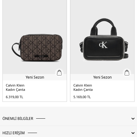
Askı Türü:
Ayarlanabilir Askılı
Menşei:
Kamboçya
5DE2LV04F3220GBAP.61
Yeni Sezon
Yeni Sezon
Calvin Klein
Calvin Klein
Kadın Çanta
Kadın Çanta
6.319,00
TL
5.169,00
TL
ÖNEMLİ BİLGİLER
HIZLI ERİŞİM