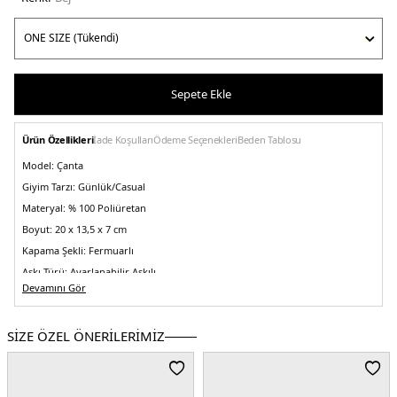
Sepete Ekle
Ürün Özellikleri
İade Koşulları
Ödeme Seçenekleri
Beden Tablosu
Model:
Çanta
Giyim Tarzı:
Günlük/Casual
Materyal:
% 100 Poliüretan
Boyut:
20 x 13,5 x 7 cm
Kapama Şekli:
Fermuarlı
Askı Türü:
Ayarlanabilir Askılı
Devamını Gör
Menşei:
Endonezya
Detaylar:
Çakıllı suni deri dış yüzey , logo jakarlı askı , askı uzunluğu 34 cm -
65 cm
SİZE ÖZEL ÖNERİLERİMİZ
5DE2LV04K3124GPBF.17