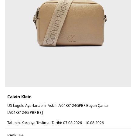
Calvin Klein
US Logolu Ayarlanabilir Askılı LV04K3124GPBF Bayan Çanta
LV04K3124G PBF BEJ
Tahmini Kargoya Teslimat Tarihi:
07.08.2026 - 10.08.2026
Renk:
bej