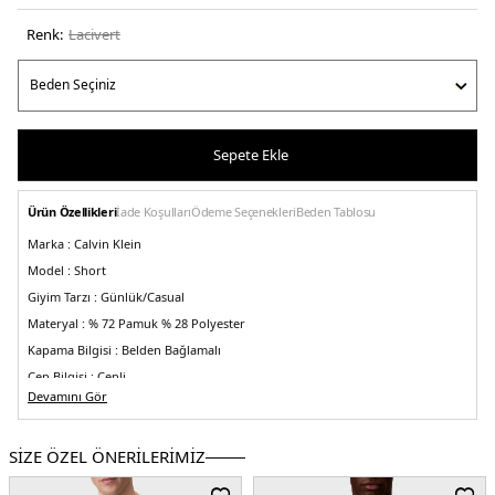
Renk:
laci̇vert
Sepete Ekle
Ürün Özellikleri
İade Koşulları
Ödeme Seçenekleri
Beden Tablosu
Marka :
Calvin Klein
Model :
Short
Giyim Tarzı :
Günlük/Casual
Materyal :
% 72 Pamuk % 28 Polyester
Kapama Bilgisi :
Belden Bağlamalı
Cep Bilgisi :
Cepli
Devamını Gör
Kalıp Bilgisi :
Relaxed Fit
Manken Ölçüsü :
Kilo : 79 kg / Boy : 1.86 cm / Göğüs : 103 cm / Bel : 80 cm /
Basen : 102 cm / Beden : M
SİZE ÖZEL ÖNERİLERİMİZ
Üretim Yeri :
Sri Lanka