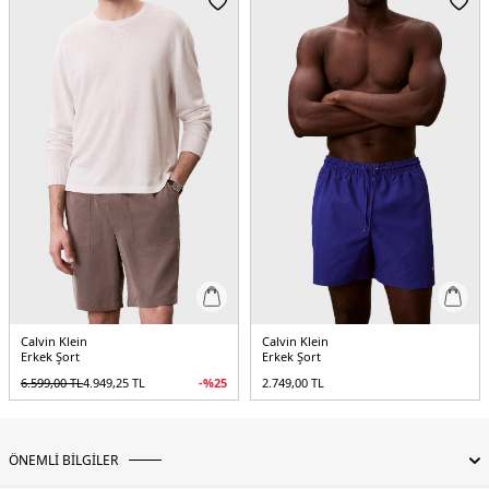
5DE100GMS3S805DBZ.12
Calvin Klein
Calvin Klein
Erkek Şort
Erkek Şort
6.599,00
TL
4.949,25
TL
-%
25
2.749,00
TL
ÖNEMLİ BİLGİLER