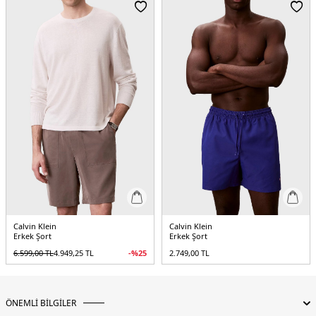
Calvin Klein
Calvin Klein
Erkek Şort
Erkek Şort
6.599,00
TL
4.949,25
TL
-%
25
2.749,00
TL
ÖNEMLİ BİLGİLER