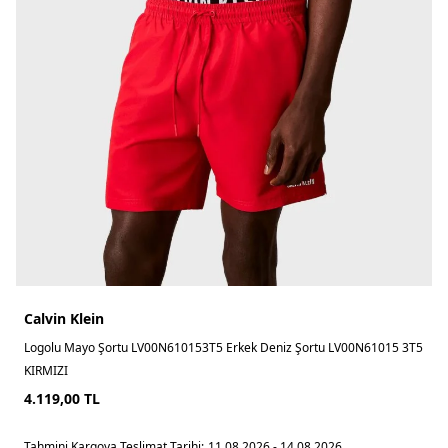
Calvin Klein
Logolu Mayo Şortu LV00N610153T5 Erkek Deniz Şortu LV00N61015 3T5
KIRMIZI
4.119,00
TL
Tahmini Kargoya Teslimat Tarihi:
11.08.2026 - 14.08.2026