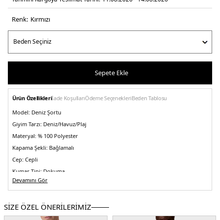
Renk:
kirmizi
Sepete Ekle
Ürün Özellikleri
İade Koşulları
Ödeme Seçenekleri
Beden Tablosu
Model:
Deniz Şortu
Giyim Tarzı:
Deniz/Havuz/Plaj
Materyal:
% 100 Polyester
Kapama Şekli:
Bağlamalı
Cep:
Cepli
Kumaş Tipi:
Dokuma
Devamını Gör
Yaş Grubu:
Yetişkin
Menşei:
Sri Lanka
5DE1LV00N610153T5.10
SİZE ÖZEL ÖNERİLERİMİZ