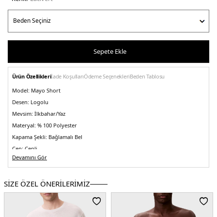
Sepete Ekle
Ürün Özellikleri
İade Koşulları
Ödeme Seçenekleri
Beden Tablosu
Model:
Mayo Short
Desen:
Logolu
Mevsim:
İlkbahar/Yaz
Materyal:
% 100 Polyester
Kapama Şekli:
Bağlamalı Bel
Cep:
Cepli
Devamını Gör
Kalıp Bilgisi:
Regular Fit
Menşei:
Türkiye
5DE1KM0KM01101CEF.12
SİZE ÖZEL ÖNERİLERİMİZ