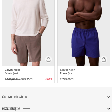
Calvin Klein
Calvin Klein
Erkek Şort
Erkek Şort
6.599,00
TL
4.949,25
TL
-%
25
2.749,00
TL
ÖNEMLİ BİLGİLER
HIZLI ERİŞİM